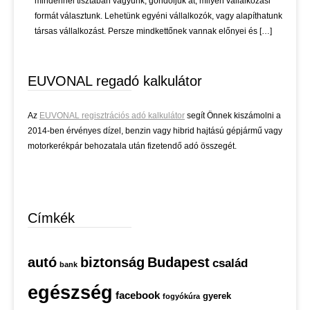
mindennel tisztában vagyunk, gondoljuk át, milyen vállalkozási
formát választunk. Lehetünk egyéni vállalkozók, vagy alapíthatunk
társas vállalkozást. Persze mindkettőnek vannak előnyei és […]
EUVONAL regadó kalkulátor
Az
EUVONAL regisztrációs adó kalkulátor
segít Önnek kiszámolni a
2014-ben érvényes dízel, benzin vagy hibrid hajtású gépjármű vagy
motorkerékpár behozatala után fizetendő adó összegét.
Címkék
autó
biztonság
Budapest
család
bank
egészség
facebook
gyerek
fogyókúra