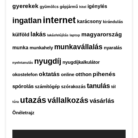
gyerekek
igénylés
gyümölcs
gépjármű
hitel
internet
ingatlan
karácsony
kirándulás
lakás
magyarország
külföld
lakásfelújítás
laptop
munkavállalás
munka
munkahely
nyaralás
nyugdíj
nyugdíjkalkulátor
nyelvtanulás
oktatás
pihenés
otthon
okostelefon
online
tanulás
spórolás
számítógép
szórakozás
tél
utazás
vállalkozás
vásárlás
túra
Önéletrajz