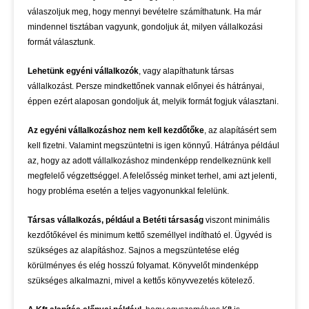
válaszoljuk meg, hogy mennyi bevételre számíthatunk. Ha már
mindennel tisztában vagyunk, gondoljuk át, milyen vállalkozási
formát választunk.
Lehetünk egyéni vállalkozók
, vagy alapíthatunk társas
vállalkozást. Persze mindkettőnek vannak előnyei és hátrányai,
éppen ezért alaposan gondoljuk át, melyik formát fogjuk választani.
Az egyéni vállalkozáshoz nem kell kezdőtőke
, az alapításért sem
kell fizetni. Valamint megszüntetni is igen könnyű. Hátránya például
az, hogy az adott vállalkozáshoz mindenképp rendelkeznünk kell
megfelelő végzettséggel. A felelősség minket terhel, ami azt jelenti,
hogy probléma esetén a teljes vagyonunkkal felelünk.
Társas vállalkozás, például a Betéti társaság
viszont minimális
kezdőtőkével és minimum kettő személlyel indítható el. Ügyvéd is
szükséges az alapításhoz. Sajnos a megszüntetése elég
körülményes és elég hosszú folyamat. Könyvelőt mindenképp
szükséges alkalmazni, mivel a kettős könyvvezetés kötelező.