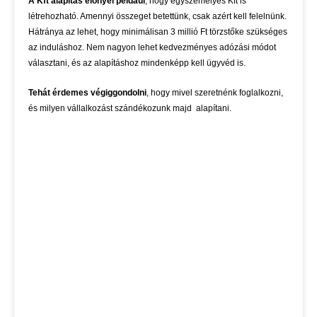
A Kft alapítás előnyei például
, hogy egyszemélyes Kft is
létrehozható. Amennyi összeget betettünk, csak azért kell felelnünk.
Hátránya az lehet, hogy minimálisan 3 millió Ft törzstőke szükséges
az induláshoz. Nem nagyon lehet kedvezményes adózási módot
választani, és az alapításhoz mindenképp kell ügyvéd is.
Tehát érdemes végiggondolni
, hogy mivel szeretnénk foglalkozni,
és milyen vállalkozást szándékozunk majd alapítani.