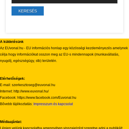
A küldetésünk
Az EUvonal.hu - EU információs honlap egy közösségi kezdeményezés amelynek
célja hogy információkat osszon meg az EU-s mindennapok (munkavállalás,
nyugdíj, egészségügy, stb) területén.
Elérhetőségek:
E-mail: szerkesztoseg@euvonal.hu
Internet: http://www.euvonal.hu/
Facebook: https://www.facebook.com/Euvonal.hu
Bővebb tájékoztatás:
Impresszum és kapcsolat
Médiaajánlat:
Lépjen velünk kapcsolatba amennyiben visszajelzést szeretne adni a publikált