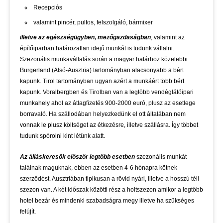
Recepciós
valamint pincér, pultos, felszolgáló, bármixer
illetve az egészségügyben, mezőgazdaságban
, valamint az
építőiparban határozatlan idejű munkát is tudunk vállalni.
Szezonális munkavállalás során a magyar határhoz közelebbi
Burgerland (Alsó-Ausztria) tartományban alacsonyabb a bért
kapunk. Tirol tartományban ugyan azért a munkáért több bért
kapunk. Voralbergben és Tirolban van a legtöbb vendéglátóipari
munkahely ahol az átlagfizetés 900-2000 euró, plusz az esetlege
borravaló. Ha szállodában helyezkedünk el ott általában nem
vonnak le plusz költséget az étkezésre, illetve szállásra. Így többet
tudunk spórolni kint létünk alatt.
Az álláskeresők először legtöbb esetben
szezonális munkát
találnak maguknak, ebben az esetben 4-6 hónapra kötnek
szerződést. Ausztriában tipikusan a rövid nyári, illetve a hosszú téli
szezon van. A két időszak közötti rész a holtszezon amikor a legtöbb
hotel bezár és mindenki szabadságra megy illetve ha szükséges
felújít.