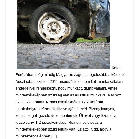
Kelet
Európában még mindig Magyarországon a legolcsóbb a kötelező
Ausztriában szintén 2011. május 1-jétől nem kell munkavállalási
engedéllyel rendelkezni, hogy munkát tudjunk vállalni. Amire
mindenféleképpen szükség van az Ausztriai munkavállaláshoz
azok az alábbiak: Német nyelű Önéletrajz. A korábbi
munkahelyről referencia illetve ajánlólevél. Bizonyítványok,
képzettséget igazoló dokumentumok. Útlevél vagy Személyi
Igazolvány. 1-2 igazolványkép. Német nyelvtudásra
mindenféleképpen szükségünk van. Ez attól függ, hogy a
munkakörhöz éppen […]