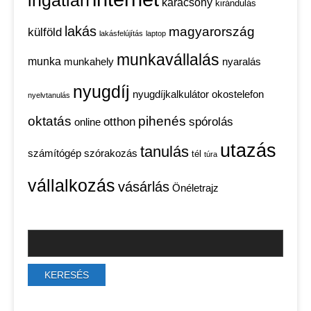
ingatlan
karácsony
kirándulás
lakás
magyarország
külföld
lakásfelújítás
laptop
munkavállalás
munka
munkahely
nyaralás
nyugdíj
nyugdíjkalkulátor
okostelefon
nyelvtanulás
oktatás
pihenés
otthon
spórolás
online
utazás
tanulás
számítógép
szórakozás
tél
túra
vállalkozás
vásárlás
Önéletrajz