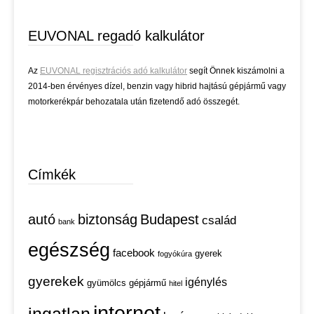
EUVONAL regadó kalkulátor
Az
EUVONAL regisztrációs adó kalkulátor
segít Önnek kiszámolni a
2014-ben érvényes dízel, benzin vagy hibrid hajtású gépjármű vagy
motorkerékpár behozatala után fizetendő adó összegét.
Címkék
autó
biztonság
Budapest
család
bank
egészség
facebook
gyerek
fogyókúra
gyerekek
igénylés
gyümölcs
gépjármű
hitel
internet