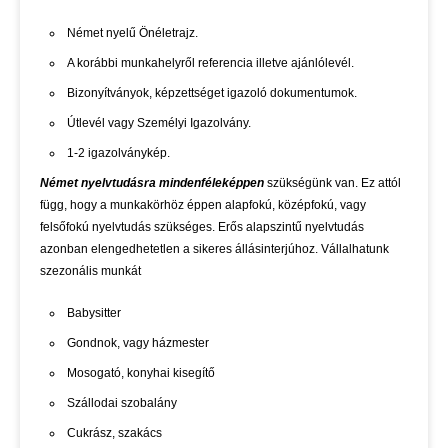
Német nyelű Önéletrajz.
A korábbi munkahelyről referencia illetve ajánlólevél.
Bizonyítványok, képzettséget igazoló dokumentumok.
Útlevél vagy Személyi Igazolvány.
1-2 igazolványkép.
Német nyelvtudásra mindenféleképpen
szükségünk van. Ez attól
függ, hogy a munkakörhöz éppen alapfokú, középfokú, vagy
felsőfokú nyelvtudás szükséges. Erős alapszintű nyelvtudás
azonban elengedhetetlen a sikeres állásinterjúhoz. Vállalhatunk
szezonális munkát
Babysitter
Gondnok, vagy házmester
Mosogató, konyhai kisegítő
Szállodai szobalány
Cukrász, szakács