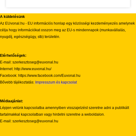
A küldetésünk
Az EUvonal.hu - EU információs honlap egy közösségi kezdeményezés amelynek
célja hogy információkat osszon meg az EU-s mindennapok (munkavállalás,
nyugdíj, egészségügy, stb) területén.
Elérhetőségek:
E-mail: szerkesztoseg@euvonal.hu
Internet: http://www.euvonal.hu/
Facebook: https://www.facebook.com/Euvonal.hu
Bővebb tájékoztatás:
Impresszum és kapcsolat
Médiaajánlat:
Lépjen velünk kapcsolatba amennyiben visszajelzést szeretne adni a publikált
tartalmakkal kapcsolatban vagy hirdetni szeretne a weboldalon.
E-mail: szerkesztoseg@euvonal.hu