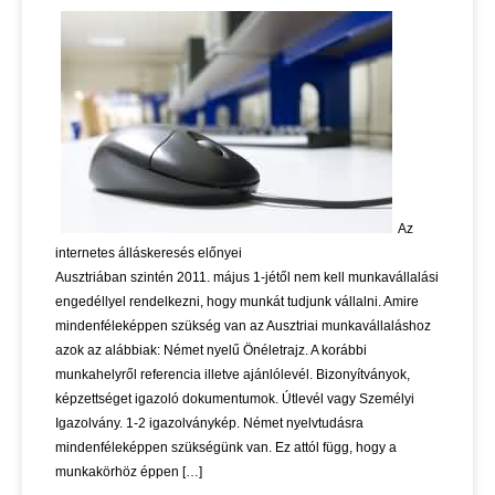
Az
internetes álláskeresés előnyei
Ausztriában szintén 2011. május 1-jétől nem kell munkavállalási
engedéllyel rendelkezni, hogy munkát tudjunk vállalni. Amire
mindenféleképpen szükség van az Ausztriai munkavállaláshoz
azok az alábbiak: Német nyelű Önéletrajz. A korábbi
munkahelyről referencia illetve ajánlólevél. Bizonyítványok,
képzettséget igazoló dokumentumok. Útlevél vagy Személyi
Igazolvány. 1-2 igazolványkép. Német nyelvtudásra
mindenféleképpen szükségünk van. Ez attól függ, hogy a
munkakörhöz éppen […]