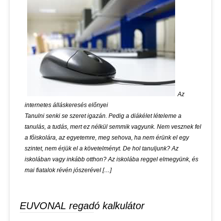
Az
internetes álláskeresés előnyei
Tanulni senki se szeret igazán. Pedig a diákélet lételeme a
tanulás, a tudás, mert ez nélkül semmik vagyunk. Nem vesznek fel
a főiskolára, az egyetemre, meg sehova, ha nem érünk el egy
szintet, nem érjük el a követelményt. De hol tanuljunk? Az
iskolában vagy inkább otthon? Az iskolába reggel elmegyünk, és
mai fiatalok révén jószerével […]
EUVONAL regadó kalkulátor