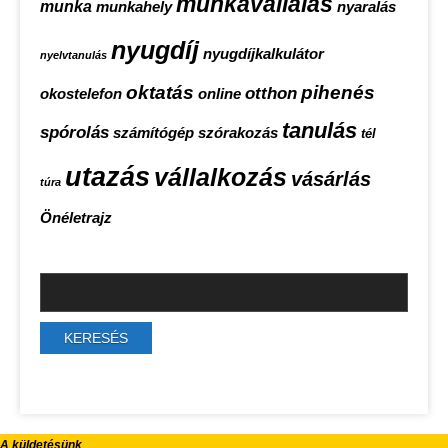
munkavállalás
munka
munkahely
nyaralás
nyugdíj
nyugdíjkalkulátor
nyelvtanulás
oktatás
pihenés
otthon
okostelefon
online
tanulás
spórolás
számítógép
szórakozás
tél
utazás
vállalkozás
vásárlás
túra
Önéletrajz
A küldetésünk