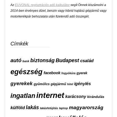
Az
EUVONAL regisztrációs adó kalkulátor
segít Önnek kiszámolni a
2014-ben érvényes dízel, benzin vagy hibrid hajtású gépjármű vagy
motorkerékpár behozatala után fizetendő adó összegét.
Címkék
autó
biztonság
Budapest
család
bank
egészség
facebook
gyerek
fogyókúra
gyerekek
igénylés
gyümölcs
gépjármű
hitel
internet
ingatlan
karácsony
kirándulás
lakás
magyarország
külföld
lakásfelújítás
laptop