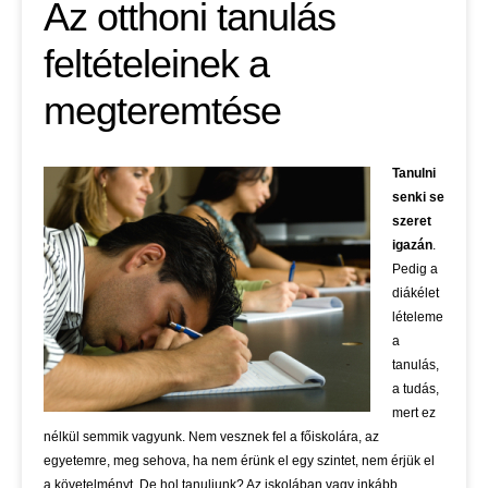
Az otthoni tanulás
feltételeinek a
megteremtése
Tanulni
senki se
szeret
igazán
.
Pedig a
diákélet
lételeme
a
tanulás,
a tudás,
mert ez
nélkül semmik vagyunk. Nem vesznek fel a főiskolára, az
egyetemre, meg sehova, ha nem érünk el egy szintet, nem érjük el
a követelményt. De hol tanuljunk? Az iskolában vagy inkább