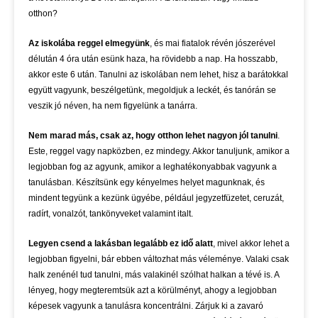
otthon?
Az iskolába reggel elmegyünk
, és mai fiatalok révén jószerével
délután 4 óra után esünk haza, ha rövidebb a nap. Ha hosszabb,
akkor este 6 után. Tanulni az iskolában nem lehet, hisz a barátokkal
együtt vagyunk, beszélgetünk, megoldjuk a leckét, és tanórán se
veszik jó néven, ha nem figyelünk a tanárra.
Nem marad más, csak az, hogy otthon lehet nagyon jól tanulni
.
Este, reggel vagy napközben, ez mindegy. Akkor tanuljunk, amikor a
legjobban fog az agyunk, amikor a leghatékonyabbak vagyunk a
tanulásban. Készítsünk egy kényelmes helyet magunknak, és
mindent tegyünk a kezünk ügyébe, például jegyzetfüzetet, ceruzát,
radírt, vonalzót, tankönyveket valamint italt.
Legyen csend a lakásban legalább ez idő alatt
, mivel akkor lehet a
legjobban figyelni, bár ebben változhat más véleménye. Valaki csak
halk zenénél tud tanulni, más valakinél szólhat halkan a tévé is. A
lényeg, hogy megteremtsük azt a körülményt, ahogy a legjobban
képesek vagyunk a tanulásra koncentrálni. Zárjuk ki a zavaró