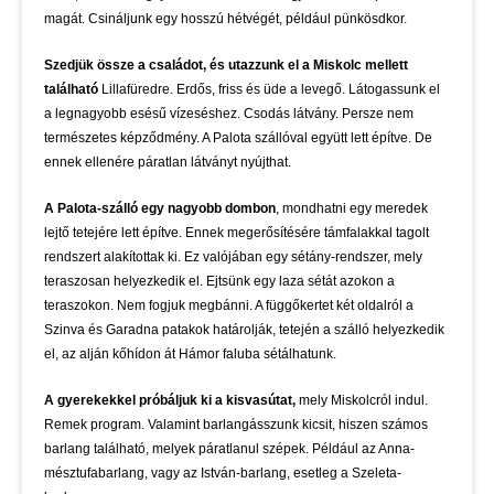
magát. Csináljunk egy hosszú hétvégét, például pünkösdkor.
Szedjük össze a családot, és utazzunk el a Miskolc mellett
található
Lillafüredre. Erdős, friss és üde a levegő. Látogassunk el
a legnagyobb esésű vízeséshez. Csodás látvány. Persze nem
természetes képződmény. A Palota szállóval együtt lett építve. De
ennek ellenére páratlan látványt nyújthat.
A Palota-szálló egy nagyobb dombon
, mondhatni egy meredek
lejtő tetejére lett építve. Ennek megerősítésére támfalakkal tagolt
rendszert alakítottak ki. Ez valójában egy sétány-rendszer, mely
teraszosan helyezkedik el. Ejtsünk egy laza sétát azokon a
teraszokon. Nem fogjuk megbánni. A függőkertet két oldalról a
Szinva és Garadna patakok határolják, tetején a szálló helyezkedik
el, az alján kőhídon át Hámor faluba sétálhatunk.
A gyerekekkel próbáljuk ki a kisvasútat,
mely Miskolcról indul.
Remek program. Valamint barlangásszunk kicsit, hiszen számos
barlang található, melyek páratlanul szépek. Például az Anna-
mésztufabarlang, vagy az István-barlang, esetleg a Szeleta-