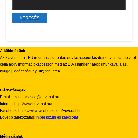
A küldetésünk
Az EUvonal.hu - EU információs honlap egy közösségi kezdeményezés amelynek
célja hogy információkat osszon meg az EU-s mindennapok (munkavállalás,
nyugdíj, egészségügy, stb) területén.
Elérhetőségek:
E-mail: szerkesztoseg@euvonal.hu
Internet: http://www.euvonal.hu/
Facebook: https://www.facebook.com/Euvonal.hu
Bővebb tájékoztatás:
Impresszum és kapcsolat
Médiaajánlat: