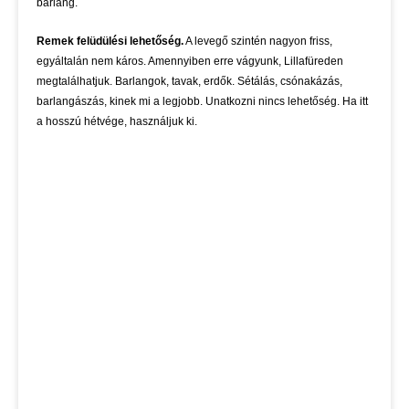
barlang.
Remek felüdülési lehetőség.
A levegő szintén nagyon friss,
egyáltalán nem káros. Amennyiben erre vágyunk, Lillafüreden
megtalálhatjuk. Barlangok, tavak, erdők. Sétálás, csónakázás,
barlangászás, kinek mi a legjobb. Unatkozni nincs lehetőség. Ha itt
a hosszú hétvége, használjuk ki.