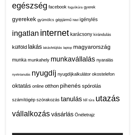
egészség
facebook
gyerek
fogyókúra
gyerekek
igénylés
gyümölcs
gépjármű
hitel
internet
ingatlan
karácsony
kirándulás
lakás
magyarország
külföld
lakásfelújítás
laptop
munkavállalás
munka
munkahely
nyaralás
nyugdíj
nyugdíjkalkulátor
okostelefon
nyelvtanulás
oktatás
pihenés
otthon
spórolás
online
utazás
tanulás
számítógép
szórakozás
tél
túra
vállalkozás
vásárlás
Önéletrajz