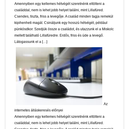
Amennyiben egy kellemes hétvégét szeretnénk eltölteni a
családdal, nem is lehet jobb helyet találni, mint Lillafüred.
Csendes, tiszta, friss a levegője. A család minden tagja remekül
kipihenheti magát. Csináljunk egy hosszú hétvégét, például
pünkösdkor. Szedjük össze a családot, és utazzunk el a Miskolc
mellett található Lillafüredre. Erdős, friss és üde a levegő.
Látogassunk el a […]
Az
internetes álláskeresés előnyei
Amennyiben egy kellemes hétvégét szeretnénk eltölteni a
családdal, nem is lehet jobb helyet találni, mint Lillafüred.