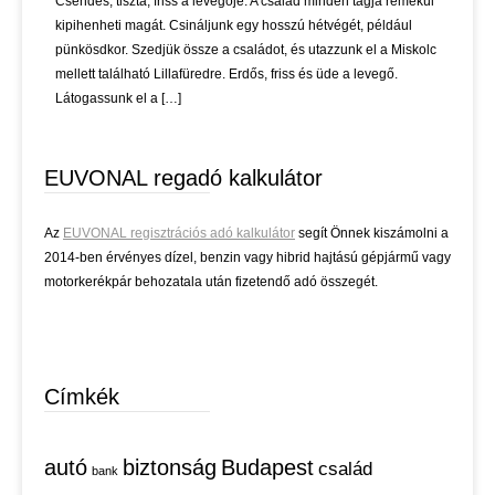
Csendes, tiszta, friss a levegője. A család minden tagja remekül
kipihenheti magát. Csináljunk egy hosszú hétvégét, például
pünkösdkor. Szedjük össze a családot, és utazzunk el a Miskolc
mellett található Lillafüredre. Erdős, friss és üde a levegő.
Látogassunk el a […]
EUVONAL regadó kalkulátor
Az
EUVONAL regisztrációs adó kalkulátor
segít Önnek kiszámolni a
2014-ben érvényes dízel, benzin vagy hibrid hajtású gépjármű vagy
motorkerékpár behozatala után fizetendő adó összegét.
Címkék
autó
biztonság
Budapest
család
bank