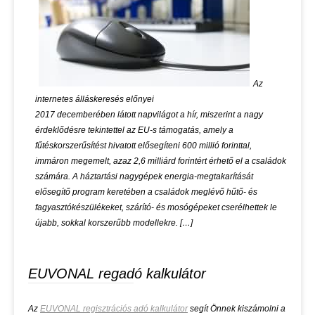
Az
internetes álláskeresés előnyei
2017 decemberében látott napvilágot a hír, miszerint a nagy
érdeklődésre tekintettel az EU-s támogatás, amely a
fűtéskorszerűsítést hivatott elősegíteni 600 millió forinttal,
immáron megemelt, azaz 2,6 milliárd forintért érhető el a családok
számára. A háztartási nagygépek energia-megtakarítását
elősegítő program keretében a családok meglévő hűtő- és
fagyasztókészülékeket, szárító- és mosógépeket cserélhettek le
újabb, sokkal korszerűbb modellekre. […]
EUVONAL regadó kalkulátor
Az
EUVONAL regisztrációs adó kalkulátor
segít Önnek kiszámolni a