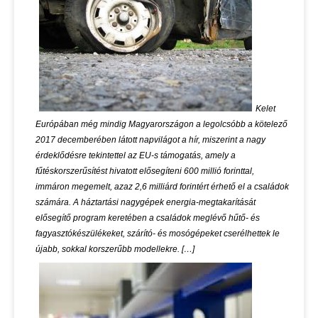
Kelet
Európában még mindig Magyarországon a legolcsóbb a kötelező
2017 decemberében látott napvilágot a hír, miszerint a nagy
érdeklődésre tekintettel az EU-s támogatás, amely a
fűtéskorszerűsítést hivatott elősegíteni 600 millió forinttal,
immáron megemelt, azaz 2,6 milliárd forintért érhető el a családok
számára. A háztartási nagygépek energia-megtakarítását
elősegítő program keretében a családok meglévő hűtő- és
fagyasztókészülékeket, szárító- és mosógépeket cserélhettek le
újabb, sokkal korszerűbb modellekre. […]