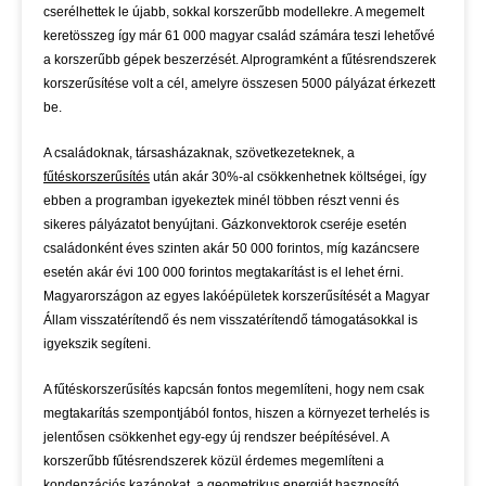
cserélhettek le újabb, sokkal korszerűbb modellekre. A megemelt
keretösszeg így már 61 000 magyar család számára teszi lehetővé
a korszerűbb gépek beszerzését. Alprogramként a fűtésrendszerek
korszerűsítése volt a cél, amelyre összesen 5000 pályázat érkezett
be.
A családoknak, társasházaknak, szövetkezeteknek, a
fűtéskorszerűsítés
után akár 30%-al csökkenhetnek költségei, így
ebben a programban igyekeztek minél többen részt venni és
sikeres pályázatot benyújtani. Gázkonvektorok cseréje esetén
családonként éves szinten akár 50 000 forintos, míg kazáncsere
esetén akár évi 100 000 forintos megtakarítást is el lehet érni.
Magyarországon az egyes lakóépületek korszerűsítését a Magyar
Állam visszatérítendő és nem visszatérítendő támogatásokkal is
igyekszik segíteni.
A fűtéskorszerűsítés kapcsán fontos megemlíteni, hogy nem csak
megtakarítás szempontjából fontos, hiszen a környezet terhelés is
jelentősen csökkenhet egy-egy új rendszer beépítésével. A
korszerűbb fűtésrendszerek közül érdemes megemlíteni a
kondenzációs kazánokat, a geometrikus energiát hasznosító