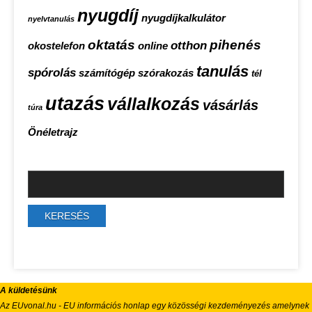
nyugdíj
nyugdíjkalkulátor
nyelvtanulás
oktatás
pihenés
otthon
okostelefon
online
tanulás
spórolás
számítógép
szórakozás
tél
utazás
vállalkozás
vásárlás
túra
Önéletrajz
A küldetésünk
Az EUvonal.hu - EU információs honlap egy közösségi kezdeményezés amelynek