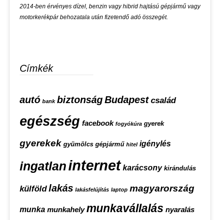
2014-ben érvényes dízel, benzin vagy hibrid hajtású gépjármű vagy
motorkerékpár behozatala után fizetendő adó összegét.
Címkék
autó
biztonság
Budapest
család
bank
egészség
facebook
gyerek
fogyókúra
gyerekek
igénylés
gyümölcs
gépjármű
hitel
internet
ingatlan
karácsony
kirándulás
lakás
magyarország
külföld
lakásfelújítás
laptop
munkavállalás
munka
munkahely
nyaralás