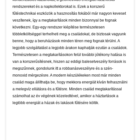
rendszereket és a napkollektorokat is. Ezek a korszerű
fűtéstechnikai eszközök a hasznosítás fokából már nagyon keveset
veszítenek, így a megtakarítások minden bizonnyal be fognak
következni. Egy-egy rendszer kiépítése természetesen
többletköltséggel terhelheti meg a családokat, de biztosak vagyunk
benne, hogy a beruházások minden téren meg fognak térülni. A
legjobb szolgáltatást a legjobb árakon kaphatják ezután a családok.
Természetesen a megtakarításokon felül további jótékony hatása is
van a korszerűsítésnek, hiszen az eddigi balesetveszély források is
megszűnnek, gondolunk itt a robbanásveszélyre és a szén-
monoxid mérgezésre. A modern készülékeken most már minden
család maga állíthatja be, hogy mekkora energiát kíván felhasználni
a melegvíz ellátásra és a fűtésre. Minden család megtakarítással
számolhat az év végének közeledtével, amikor a háztartások a
legtöbb energiát a házak és lakások fűtésére költik.