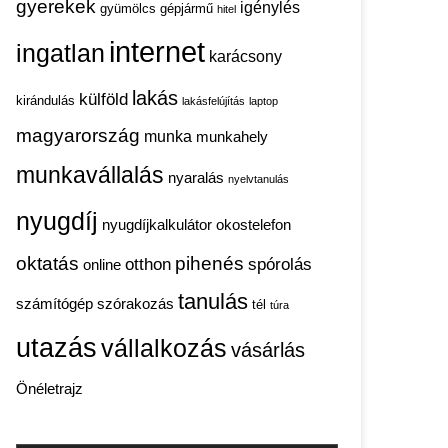
gyerekek
igénylés
gyümölcs
gépjármű
hitel
internet
ingatlan
karácsony
lakás
külföld
kirándulás
lakásfelújítás
laptop
magyarország
munka
munkahely
munkavállalás
nyaralás
nyelvtanulás
nyugdíj
nyugdíjkalkulátor
okostelefon
oktatás
pihenés
otthon
spórolás
online
tanulás
számítógép
szórakozás
tél
túra
utazás
vállalkozás
vásárlás
Önéletrajz