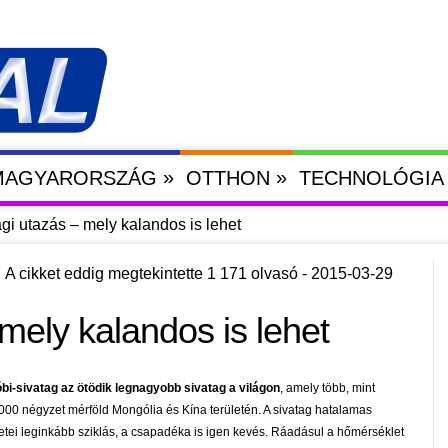
»
»
 MAGYARORSZÁG
OTTHON
TECHNOLÓGIA
gi utazás – mely kalandos is lehet
A cikket eddig megtekintette 1 171 olvasó - 2015-03-29
mely kalandos is lehet
bi-sivatag az ötödik legnagyobb sivatag a világon
, amely több, mint
000 négyzet mérföld Mongólia és Kína területén. A sivatag hatalamas
letei leginkább sziklás, a csapadéka is igen kevés. Ráadásul a hőmérséklet