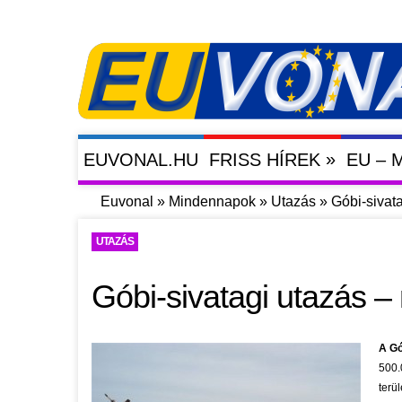
»
EUVONAL.HU
FRISS HÍREK
EU –
Euvonal
»
Mindennapok
»
Utazás
»
Góbi-sivata
UTAZÁS
Góbi-sivatagi utazás – 
A Gó
500.
terü