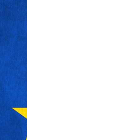
esetén?
Minden eddigin
népszerűségne
A magyar utazási szokások az utóbbi
a last minute ut
években jelentősen megváltoztak. A
ilyen utakat kere
hagyományosan csak a nyári
ezekre építik fel
hónapokban útra kelő honfitársaink ma
úgy, hogy valójá
már egyre inkább kihasználják az év
jelent valójában 
bármely időszakát erre a célra. Az utazás
ami ....
tehát nem korlátozódik ....