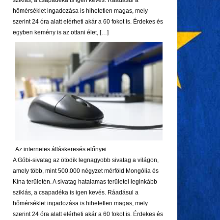
sziklás, a csapadéka is igen kevés. Ráadásul a
hőmérséklet ingadozása is hihetetlen magas, mely
szerint 24 óra alatt elérheti akár a 60 fokot is. Érdekes és
egyben kemény is az ottani élet, […]
Az internetes álláskeresés előnyei
A Góbi-sivatag az ötödik legnagyobb sivatag a világon,
amely több, mint 500.000 négyzet mérföld Mongólia és
Kína területén. A sivatag hatalamas területei leginkább
sziklás, a csapadéka is igen kevés. Ráadásul a
hőmérséklet ingadozása is hihetetlen magas, mely
szerint 24 óra alatt elérheti akár a 60 fokot is. Érdekes és