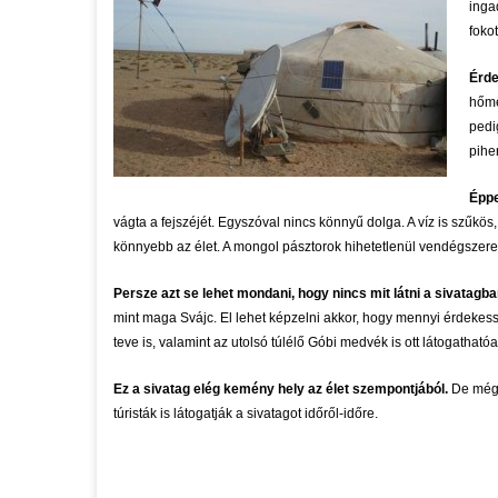
inga
fokot
Érde
hőmé
pedi
pihe
Éppe
vágta a fejszéjét. Egyszóval nincs könnyű dolga. A víz is szűkös,
könnyebb az élet. A mongol pásztorok hihetetlenül vendégszere
Persze azt se lehet mondani, hogy nincs mit látni a sivatagba
mint maga Svájc. El lehet képzelni akkor, hogy mennyi érdekesség
teve is, valamint az utolsó túlélő Góbi medvék is ott látogathat
Ez a sivatag elég kemény hely az élet szempontjából.
De mégis
túristák is látogatják a sivatagot időről-időre.