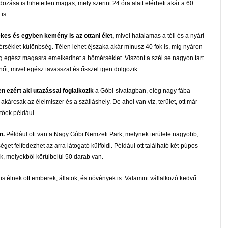
dozása is hihetetlen magas, mely szerint 24 óra alatt elérheti akár a 60
 is.
kes és egyben kemény is az ottani élet,
mivel hatalamas a téli és a nyári
rséklet-különbség. Télen lehet éjszaka akár mínusz 40 fok is, míg nyáron
g egész magasra emelkedhet a hőmérséklet. Viszont a szél se nagyon tart
nőt, mivel egész tavasszal és ősszel igen dolgozik.
n ezért aki utazással foglalkozik
a Góbi-sivatagban, elég nagy fába
 akárcsak az élelmiszer és a szálláshely. De ahol van víz, terület, ott már
tőek például.
n.
Például ott van a Nagy Góbi Nemzeti Park, melynek területe nagyobb,
et felfedezhet az arra látogató külföldi. Például ott található két-púpos
óak, melyekből körülbelül 50 darab van.
 élnek ott emberek, állatok, és növények is. Valamint vállalkozó kedvű