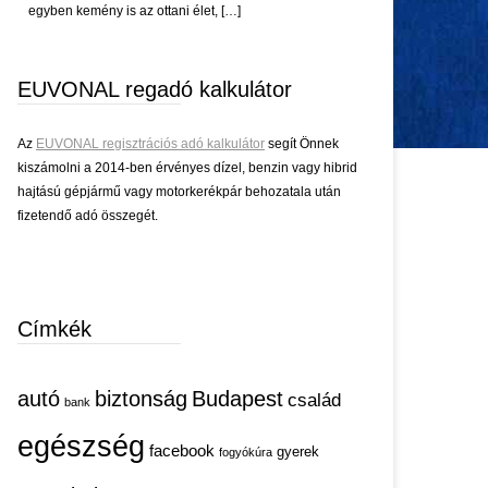
egyben kemény is az ottani élet, […]
EUVONAL regadó kalkulátor
Az
EUVONAL regisztrációs adó kalkulátor
segít Önnek
kiszámolni a 2014-ben érvényes dízel, benzin vagy hibrid
hajtású gépjármű vagy motorkerékpár behozatala után
fizetendő adó összegét.
Címkék
autó
biztonság
Budapest
család
bank
egészség
facebook
gyerek
fogyókúra