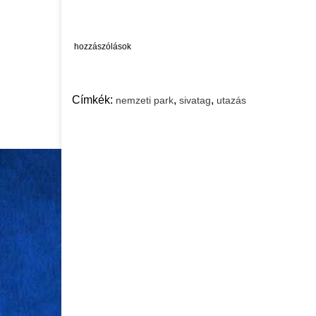
hozzászólások
Címkék:
,
,
nemzeti park
sivatag
utazás
UTAZÁS
UTAZÁS
FEBR 13, 2025
MÁRC 13, 2023
Külföldi utasbiztosítás:
Minden, am
mire számíthatsz baleset
minute uta