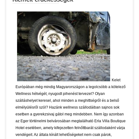
Kelet
Európában még mindig Magyarországon a legolcsóbb a kötelező
Wellness hétvégét, nyugodt pihenést tervezel? Olyan
szálláshelyet keresel, ahol minden a meghittségről és a belső
elmélyülésről szól? Hazánk wellness szállodáiban sajnos sok
esetben a gyerekzsivaj gátol meg mindebben. Nem így azonban
az Eger történelmi belvárosában megtalálható Erla Villa Boutique
Hotel esetében, amely kifejezetten felnőttbarát szállodaként várja
vendégeit. Az általa kínált lehetőségeket nem csak párok,