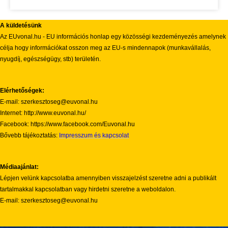
A küldetésünk
Az EUvonal.hu - EU információs honlap egy közösségi kezdeményezés amelynek
célja hogy információkat osszon meg az EU-s mindennapok (munkavállalás,
nyugdíj, egészségügy, stb) területén.
Elérhetőségek:
E-mail: szerkesztoseg@euvonal.hu
Internet: http://www.euvonal.hu/
Facebook: https://www.facebook.com/Euvonal.hu
Bővebb tájékoztatás:
Impresszum és kapcsolat
Médiaajánlat:
Lépjen velünk kapcsolatba amennyiben visszajelzést szeretne adni a publikált
tartalmakkal kapcsolatban vagy hirdetni szeretne a weboldalon.
E-mail: szerkesztoseg@euvonal.hu