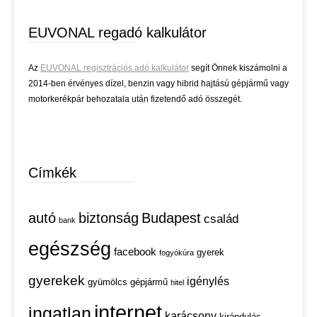
EUVONAL regadó kalkulátor
Az
EUVONAL regisztrációs adó kalkulátor
segít Önnek kiszámolni a
2014-ben érvényes dízel, benzin vagy hibrid hajtású gépjármű vagy
motorkerékpár behozatala után fizetendő adó összegét.
Címkék
autó
biztonság
Budapest
család
bank
egészség
facebook
gyerek
fogyókúra
gyerekek
igénylés
gyümölcs
gépjármű
hitel
internet
ingatlan
karácsony
kirándulás