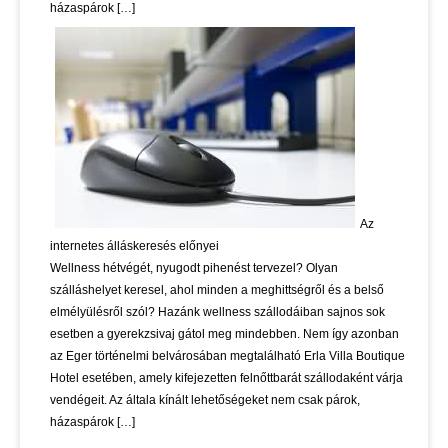
házaspárok […]
Az
internetes álláskeresés előnyei
Wellness hétvégét, nyugodt pihenést tervezel? Olyan
szálláshelyet keresel, ahol minden a meghittségről és a belső
elmélyülésről szól? Hazánk wellness szállodáiban sajnos sok
esetben a gyerekzsivaj gátol meg mindebben. Nem így azonban
az Eger történelmi belvárosában megtalálható Erla Villa Boutique
Hotel esetében, amely kifejezetten felnőttbarát szállodaként várja
vendégeit. Az általa kínált lehetőségeket nem csak párok,
házaspárok […]