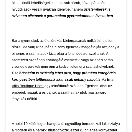
általa kínált lehetőségeket nem csak párok, házaspárok és
nyugdíjasok veszik gyakran igénybe, hanem
üzletemberek is
szívesen pihennek a garantáltan gyermekmentes övezetben
.
Bár a gyermekek az élet örökös körforgásának nélkülözhetetlen
részei, de valljuk be, néha bizony igencsak meggátolják azt, hogy a
pihenésre szánt napok kizárólag a feltöltődésről szóljanak. A
szomszéd szobában szaladgáló csemeték, vagy az ebéd során
visongó gyerekek nem épp a kedvelt elemei a szálláshelyeknek.
Családosként is szükség lehet arra, hogy prémium kategóriás
környezetben tölthessünk akár csak néhány napot is
. Az
Erla
Villa Boutique Hotel
egy felnőttbarát szálloda Egerben, ahol az
emberek magukra és párjukra szánhatnak időt, más zavaró
tényezők nélkül.
A hotel 10 különleges hangulatú, egyedileg berendezett lakosztálya
a modern és a barokk stílust ötvözik, ezzel különleges környezetet