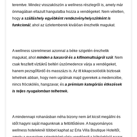
teremtve. Mindez visszaköszön a wellness részlegről is, amely már
önmagában ellazult hangulatba hozza a vendégeket. Nem véletlen,
hogy
a szálláshely egyébként rendezvényhelyszínként is
funkcionál
, ahol az üzletemberek kiválóan érezhetik magukat.
A wellness szerelmesei azonnal a béke szigetén érezhetik
magukat, ahol
minden a luxusról és a kifinomultságról szól
. Nem
csak feszített víztükrű beltéri úszómedence várja a vendégeket,
hanem pezsgőfürdő és masszázs is. Az itt kikapcsolódók biztosak
lehetnek abban, hogy nem ugrálnak majd gyerekek a medencébe,
nincs fröcskölés, hangzavar, és
a prémium kategóriás étkezések
is teljes nyugalomban telhetnek.
A mindennapi rohanásban néha bizony nem árt kicsit megállni és
időt hagyni saját magunknak a feltöltődésre. A hagyományos
wellness hoteleknél többet kaphat az Erla Villa Boutique Hoteltől,