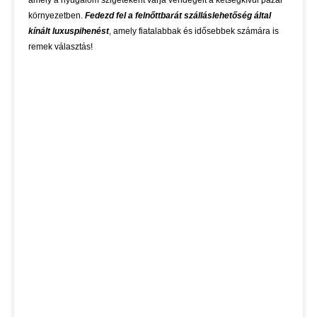
amely a nyugalom szigeteként várja vendégeit a kétségkívül pazar
környezetben.
Fedezd fel a felnőttbarát szálláslehetőség által
kínált luxuspihenést
, amely fiatalabbak és idősebbek számára is
remek választás!