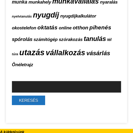
munkavállalás
munka
munkahely
nyaralás
nyugdíj
nyugdíjkalkulátor
nyelvtanulás
oktatás
pihenés
otthon
okostelefon
online
tanulás
spórolás
számítógép
szórakozás
tél
utazás
vállalkozás
vásárlás
túra
Önéletrajz
A küldetésünk