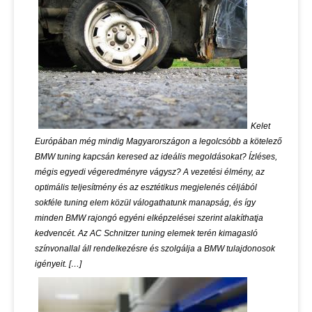
Kelet
Európában még mindig Magyarországon a legolcsóbb a kötelező
BMW tuning kapcsán keresed az ideális megoldásokat? Ízléses,
mégis egyedi végeredményre vágysz? A vezetési élmény, az
optimális teljesítmény és az esztétikus megjelenés céljából
sokféle tuning elem közül válogathatunk manapság, és így
minden BMW rajongó egyéni elképzelései szerint alakíthatja
kedvencét. Az AC Schnitzer tuning elemek terén kimagasló
színvonallal áll rendelkezésre és szolgálja a BMW tulajdonosok
igényeit. […]