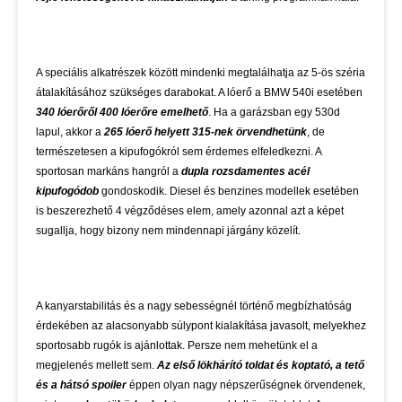
A speciális alkatrészek között mindenki megtalálhatja az 5-ös széria
átalakításához szükséges darabokat. A lóerő a BMW 540i esetében
340 lóerőről 400 lóerőre emelhető
. Ha a garázsban egy 530d
lapul, akkor a
265 lóerő helyett 315-nek örvendhetünk
, de
természetesen a kipufogókról sem érdemes elfeledkezni. A
sportosan markáns hangról a
dupla rozsdamentes acél
kipufogódob
gondoskodik. Diesel és benzines modellek esetében
is beszerezhető 4 végződéses elem, amely azonnal azt a képet
sugallja, hogy bizony nem mindennapi járgány közelít.
A kanyarstabilitás és a nagy sebességnél történő megbízhatóság
érdekében az alacsonyabb súlypont kialakítása javasolt, melyekhez
sportosabb rugók is ajánlottak. Persze nem mehetünk el a
megjelenés mellett sem.
Az első lökhárító toldat és koptató, a tető
és a hátsó spoiler
éppen olyan nagy népszerűségnek örvendenek,