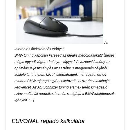
Az
internetes álláskeresés előnyei
BMW tuning kapcsán keresed az ideális megoldásokat? Ízléses,
mégis egyedi végeredményre vágysz? A vezetési élmény, az
optimális teljesítmény és az esztétikus megjelenés céljából
sokféle tuning elem közül válogathatunk manapság, és így
minden BMW rajongó egyéni elképzelései szerint alakíthatja
kedvencét. Az AC Schnitzer tuning elemek terén kimagasló
színvonallal áll rendelkezésre és szolgálja a BMW tulajdonosok
igényeit. […]
EUVONAL regadó kalkulátor