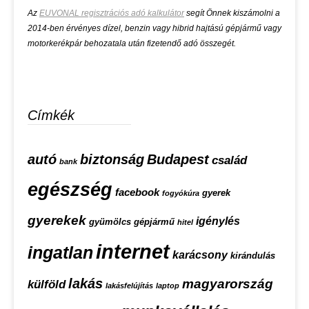
Az
EUVONAL regisztrációs adó kalkulátor
segít Önnek kiszámolni a
2014-ben érvényes dízel, benzin vagy hibrid hajtású gépjármű vagy
motorkerékpár behozatala után fizetendő adó összegét.
Címkék
autó
biztonság
Budapest
család
bank
egészség
facebook
gyerek
fogyókúra
gyerekek
igénylés
gyümölcs
gépjármű
hitel
internet
ingatlan
karácsony
kirándulás
lakás
magyarország
külföld
lakásfelújítás
laptop