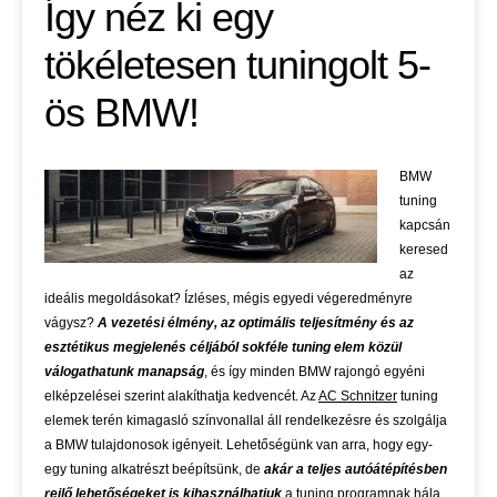
Így néz ki egy
tökéletesen tuningolt 5-
ös BMW!
BMW
tuning
kapcsán
keresed
az
ideális megoldásokat? Ízléses, mégis egyedi végeredményre
vágysz?
A vezetési élmény, az optimális teljesítmény és az
esztétikus megjelenés céljából sokféle tuning elem közül
válogathatunk manapság
, és így minden BMW rajongó egyéni
elképzelései szerint alakíthatja kedvencét. Az
AC Schnitzer
tuning
elemek terén kimagasló színvonallal áll rendelkezésre és szolgálja
a BMW tulajdonosok igényeit. Lehetőségünk van arra, hogy egy-
egy tuning alkatrészt beépítsünk, de
akár a teljes autóátépítésben
rejlő lehetőségeket is kihasználhatjuk
a tuning programnak hála.