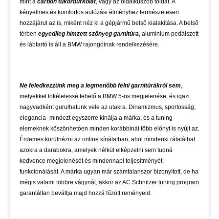
mint a
carbon tükörburkolat
, vagy az oldalküszöb toldat. A
kényelmes és komfortos autózási élményhez természetesen
hozzájárul az is, miként néz ki a gépjármű belső kialakítása. A belső
térben
egyedileg hímzett szőnyeg garnitúra
, alumínium pedálszett
és lábtartó is áll a BMW rajongóinak rendelkezésére.
Ne feledkezzünk meg a legmenőbb felni garnitúrákról sem
,
melyekkel tökéletessé tehető a BMW 5-ös megjelenése, és igazi
nagyvadként gurulhatunk vele az utakra. Dinamizmus, sportosság,
elegancia- mindezt egyszerre kínálja a márka, és a tuning
elemeknek köszönhetően minden korábbinál több előnyt is nyújt az.
Érdemes körülnézni az online kínálatban, ahol mindenki rátalálhat
azokra a darabokra, amelyek nélkül elképzelni sem tudná
kedvence megjelenését és mindennapi teljesítményét,
funkcionálását. A márka ugyan már számtalanszor bizonyított, de ha
mégis valami többre vágynál, akkor az AC Schnitzer tuning program
garantáltan beváltja majd hozzá fűzött reményeid.