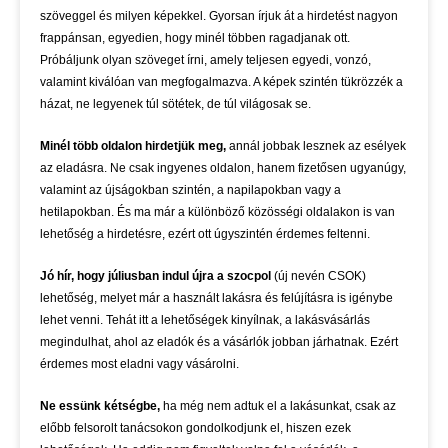
szöveggel és milyen képekkel. Gyorsan írjuk át a hirdetést nagyon
frappánsan, egyedien, hogy minél többen ragadjanak ott.
Próbáljunk olyan szöveget írni, amely teljesen egyedi, vonzó,
valamint kiválóan van megfogalmazva. A képek szintén tükrözzék a
házat, ne legyenek túl sötétek, de túl világosak se.
Minél több oldalon hirdetjük meg,
annál jobbak lesznek az esélyek
az eladásra. Ne csak ingyenes oldalon, hanem fizetősen ugyanúgy,
valamint az újságokban szintén, a napilapokban vagy a
hetilapokban. És ma már a különböző közösségi oldalakon is van
lehetőség a hirdetésre, ezért ott úgyszintén érdemes feltenni.
Jó hír, hogy júliusban indul újra a szocpol
(új nevén CSOK)
lehetőség, melyet már a használt lakásra és felújításra is igénybe
lehet venni. Tehát itt a lehetőségek kinyílnak, a lakásvásárlás
megindulhat, ahol az eladók és a vásárlók jobban járhatnak. Ezért
érdemes most eladni vagy vásárolni.
Ne essünk kétségbe,
ha még nem adtuk el a lakásunkat, csak az
előbb felsorolt tanácsokon gondolkodjunk el, hiszen ezek