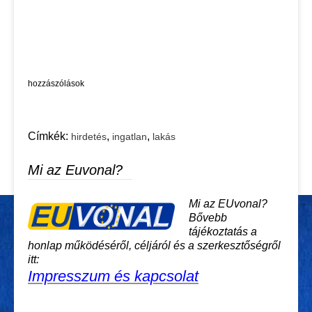
hozzászólások
Címkék:
,
,
hirdetés
ingatlan
lakás
Mi az Euvonal?
Mi az EUvonal?
Bővebb
tájékoztatás a
honlap működéséről, céljáról és a szerkesztőségről
itt:
Impresszum és kapcsolat