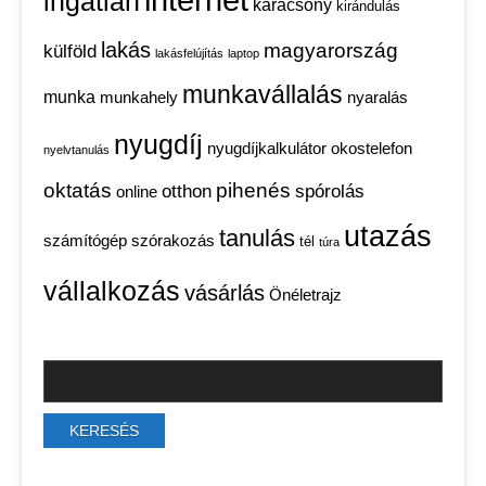
ingatlan
karácsony
kirándulás
lakás
magyarország
külföld
lakásfelújítás
laptop
munkavállalás
munka
munkahely
nyaralás
nyugdíj
nyugdíjkalkulátor
okostelefon
nyelvtanulás
oktatás
pihenés
otthon
spórolás
online
utazás
tanulás
számítógép
szórakozás
tél
túra
vállalkozás
vásárlás
Önéletrajz