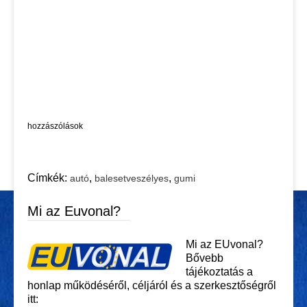
hozzászólások
Címkék:
,
,
autó
balesetveszélyes
gumi
Mi az Euvonal?
Mi az EUvonal?
Bővebb
tájékoztatás a
honlap működéséről, céljáról és a szerkesztőségről
itt: