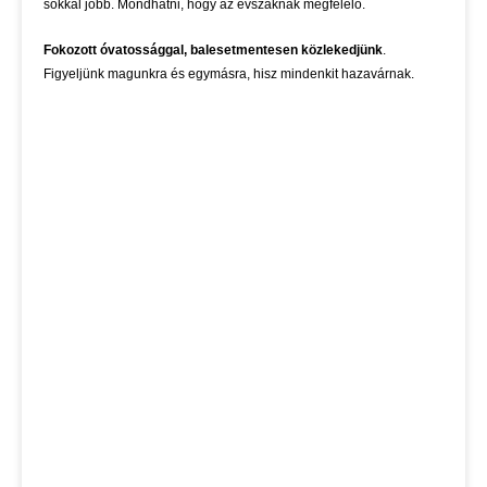
sokkal jobb. Mondhatni, hogy az évszaknak megfelelő.
Fokozott óvatossággal, balesetmentesen közlekedjünk
.
Figyeljünk magunkra és egymásra, hisz mindenkit hazavárnak.