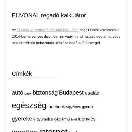
EUVONAL regadó kalkulátor
Az
EUVONAL regisztrációs adó kalkulátor
segít Önnek kiszámolni a
2014-ben érvényes dízel, benzin vagy hibrid hajtású gépjármű vagy
motorkerékpár behozatala után fizetendő adó összegét.
Címkék
autó
biztonság
Budapest
család
bank
egészség
facebook
gyerek
fogyókúra
gyerekek
igénylés
gyümölcs
gépjármű
hitel
internet