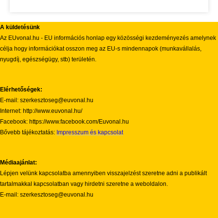
A küldetésünk
Az EUvonal.hu - EU információs honlap egy közösségi kezdeményezés amelynek
célja hogy információkat osszon meg az EU-s mindennapok (munkavállalás,
nyugdíj, egészségügy, stb) területén.
Elérhetőségek:
E-mail: szerkesztoseg@euvonal.hu
Internet: http://www.euvonal.hu/
Facebook: https://www.facebook.com/Euvonal.hu
Bővebb tájékoztatás:
Impresszum és kapcsolat
Médiaajánlat:
Lépjen velünk kapcsolatba amennyiben visszajelzést szeretne adni a publikált
tartalmakkal kapcsolatban vagy hirdetni szeretne a weboldalon.
E-mail: szerkesztoseg@euvonal.hu