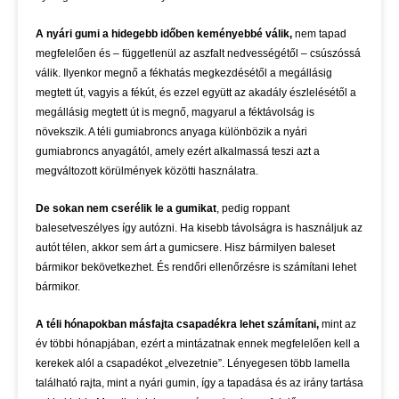
A nyári gumi a hidegebb időben keményebbé válik,
nem tapad
megfelelően és – függetlenül az aszfalt nedvességétől – csúszóssá
válik. Ilyenkor megnő a fékhatás megkezdésétől a megállásig
megtett út, vagyis a fékút, és ezzel együtt az akadály észlelésétől a
megállásig megtett út is megnő, magyarul a féktávolság is
növekszik. A téli gumiabroncs anyaga különbözik a nyári
gumiabroncs anyagától, amely ezért alkalmassá teszi azt a
megváltozott körülmények közötti használatra.
De sokan nem cserélik le a gumikat
, pedig roppant
balesetveszélyes így autózni. Ha kisebb távolságra is használjuk az
autót télen, akkor sem árt a gumicsere. Hisz bármilyen baleset
bármikor bekövetkezhet. És rendőri ellenőrzésre is számítani lehet
bármikor.
A téli hónapokban másfajta csapadékra lehet számítani,
mint az
év többi hónapjában, ezért a mintázatnak ennek megfelelően kell a
kerekek alól a csapadékot „elvezetnie”. Lényegesen több lamella
található rajta, mint a nyári gumin, így a tapadása és az irány tartása