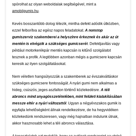
spórolhat az olyan weboldalak segítségével, mint a
amobilgumis.hu
.
Kevés bosszantóbb dolog létezik, mintha defekt adódik útközben,
ezzel felborítva az egész napos feladatokat.
A nonstop
gumiszerviz szakemberei a helyszínre érkeznek és akár az út
mentén is elvégzik a szükséges gumicserét
. Defektjavítás vagy
például motorkerékpár mentés kapcsán is kitűnő szolgálatot
tesznek a profik. A legtöbben azonban mégis a gumicsere kapcsán
keresik az ilyen szolgáltatásokat.
Nem véletlen hangsúlyozzák a szakemberek az évszakváltáskor
szükséges gumicsere fontosságát. A nyári gumi nem alkalmas a
hideg, csúszós, jeges aszfalton történő közlekedésre.
A téli
abroncs mind anyagösszetételében, mint felületi kialakításában
messze eltér a nyári változattól
. Ugyan a négyévszakos gumik is
egyfajta lehetőségként állnak rendelkezésre, de ha hegyvidéken
közlekedünk rendszeresen, vagy még hajnalban indulunk útnak,
akkor hasznosabb lehet a téli abroncs választása.