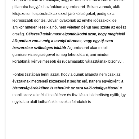
A tapasztalatok azt mutatják, hogy az autósok rendszerint az utolsó
pillanatra hagyják hazánkban a gumicserét. Sokan vannak, akik
kifejezetten lespórolnák az ezzel járó költségeket, pedig ez a
legrosszabb döntés. Ugyan gyakoriak az enyhe időszakok, de
amikor hirtelen leesik a hó, nem véletlen bénul meg szinte az egész
ország.
Célszerű tehát most elgondolkodni azon, hogy megfelelő
állapotban van-e még a tavalyi abroncs, vagy egy új szett
beszerzése szükséges inkább
. A gumicserét akár mobil
gumiszerviz segítségével is meg lehet oldani, ami minden
korábbinál kényelmesebb és rugalmasabb választásnak bizonyul.
Fontos tisztában lenni azzal, hogy a gumik állapota nem csak az
évszaknak megfelelő közlekedést segítik elő, hanem egyébként,
a
biztonság érdekében is tehetünk az arra való odafigyeléssel
. A
mobil szervizeknél klímatöltésre és tisztításra is lehetőség nyílik, így
egy kalap alatt tudhatóak le ezek a feladatok is.