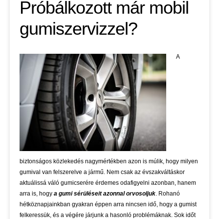
Próbálkozott már mobil
gumiszervizzel?
A
biztonságos közlekedés nagymértékben azon is múlik, hogy milyen
gumival van felszerelve a jármű. Nem csak az évszakváltáskor
aktuálissá váló gumicserére érdemes odafigyelni azonban, hanem
arra is, hogy
a gumi sérüléseit azonnal orvosoljuk
. Rohanó
hétköznapjainkban gyakran éppen arra nincsen idő, hogy a gumist
felkeressük, és a végére járjunk a hasonló problémáknak. Sok időt