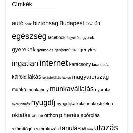
Címkék
autó
biztonság
Budapest
család
bank
egészség
facebook
gyerek
fogyókúra
gyerekek
igénylés
gyümölcs
gépjármű
hitel
internet
ingatlan
karácsony
kirándulás
lakás
magyarország
külföld
lakásfelújítás
laptop
munkavállalás
munka
munkahely
nyaralás
nyugdíj
nyugdíjkalkulátor
okostelefon
nyelvtanulás
oktatás
pihenés
otthon
spórolás
online
utazás
tanulás
számítógép
szórakozás
tél
túra