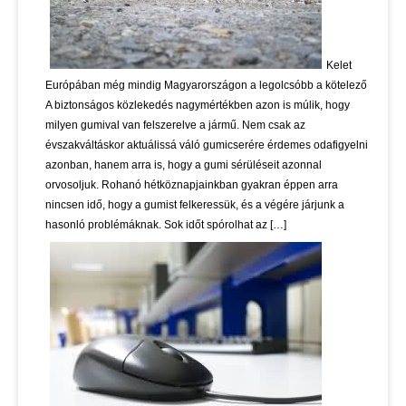
Kelet
Európában még mindig Magyarországon a legolcsóbb a kötelező
A biztonságos közlekedés nagymértékben azon is múlik, hogy
milyen gumival van felszerelve a jármű. Nem csak az
évszakváltáskor aktuálissá váló gumicserére érdemes odafigyelni
azonban, hanem arra is, hogy a gumi sérüléseit azonnal
orvosoljuk. Rohanó hétköznapjainkban gyakran éppen arra
nincsen idő, hogy a gumist felkeressük, és a végére járjunk a
hasonló problémáknak. Sok időt spórolhat az […]