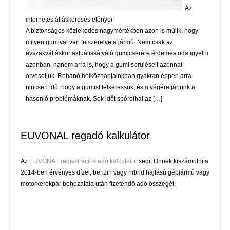
Az
internetes álláskeresés előnyei
A biztonságos közlekedés nagymértékben azon is múlik, hogy
milyen gumival van felszerelve a jármű. Nem csak az
évszakváltáskor aktuálissá váló gumicserére érdemes odafigyelni
azonban, hanem arra is, hogy a gumi sérüléseit azonnal
orvosoljuk. Rohanó hétköznapjainkban gyakran éppen arra
nincsen idő, hogy a gumist felkeressük, és a végére járjunk a
hasonló problémáknak. Sok időt spórolhat az […]
EUVONAL regadó kalkulátor
Az
EUVONAL regisztrációs adó kalkulátor
segít Önnek kiszámolni a
2014-ben érvényes dízel, benzin vagy hibrid hajtású gépjármű vagy
motorkerékpár behozatala után fizetendő adó összegét.