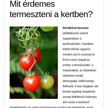
Mit érdemes
termeszteni a kertben?
Rendkívül hasznos
időtöltésnek számít
napjainkban a
kertészkedés. A kertben
töltött időnek ugyanis
minden perce aranyat ér.
Körül veszi magát az
ember a természettel, a
madarakkal, az állatokkal,
miközben testét
átmozgatja, lelkét pedig
felfrissíti. A mai világban aki
terület ügyileg megteheti,
annak feltétlenül érdemes
élni ezzel a kedvező
lehetőséggel. Az amit saját magunk gondozunk,termelünk, majd