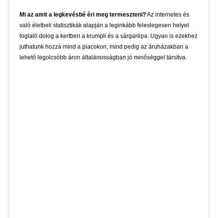
Mi az amit a legkevésbé éri meg termeszteni?
Az internetes és
való életbeli statisztikák alapján a leginkább feleslegesen helyet
foglaló dolog a kertben a krumpli és a sárgarépa. Ugyan is ezekhez
juthatunk hozzá mind a piacokon, mind pedig az áruházakban a
lehető legolcsóbb áron általánosságban jó minőséggel társítva.