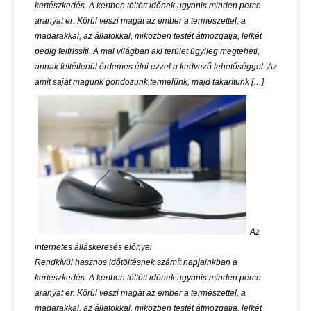
kertészkedés. A kertben töltött időnek ugyanis minden perce
aranyat ér. Körül veszi magát az ember a természettel, a
madarakkal, az állatokkal, miközben testét átmozgatja, lelkét
pedig felfrissíti. A mai világban aki terület ügyileg megteheti,
annak feltétlenül érdemes élni ezzel a kedvező lehetőséggel. Az
amit saját magunk gondozunk,termelünk, majd takarítunk […]
Az
internetes álláskeresés előnyei
Rendkívül hasznos időtöltésnek számít napjainkban a
kertészkedés. A kertben töltött időnek ugyanis minden perce
aranyat ér. Körül veszi magát az ember a természettel, a
madarakkal, az állatokkal, miközben testét átmozgatja, lelkét