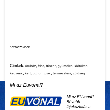
hozzászólások
Címkék:
,
,
,
,
,
áruház
friss
fűszer
gyümölcs
időtöltés
,
,
,
,
,
kedvenc
kert
otthon
piac
termeszteni
zöldség
Mi az Euvonal?
Mi az EUvonal?
Bővebb
tájékoztatás a