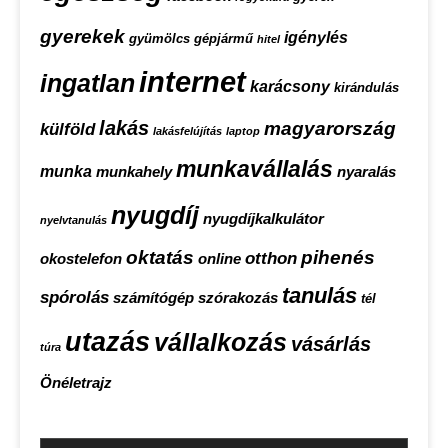
gyerekek
igénylés
gyümölcs
gépjármű
hitel
internet
ingatlan
karácsony
kirándulás
lakás
magyarország
külföld
lakásfelújítás
laptop
munkavállalás
munka
munkahely
nyaralás
nyugdíj
nyugdíjkalkulátor
nyelvtanulás
oktatás
pihenés
otthon
okostelefon
online
tanulás
spórolás
számítógép
szórakozás
tél
utazás
vállalkozás
vásárlás
túra
Önéletrajz