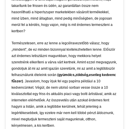
takarítunk be frissen és üdén, az garantáltan össze nem
hasonlítható a hiper/szuper marketekben vásárolt termékekkel,
mind ízben, mind állagban, mind pedig minőségben, de jogosan
merül fel a kérdés, hogy vajon, még is mit érdemes termeszteni a
kertben?
Természetesen, erre az lenne a legcélravezetőbb válasz, hogy
„mindent”, de ez minden bizonnyal kivitelezhetetlen lenne. Először
azt érdemes letisztázni magunkban, hogy mekkora helyet
szeretnénk elkeríteni a várva várt kertnek. Amint ezzel megvagyunk,
gondoljuk át mi az amit igazán szeretünk, mi az amit a legtöbbször
felhasználunk ételeink során
(gyümölcs,zöldség,esetleg kedvenc
fűszer)
. Javaslom, hogy írjuk fel egy papírra például a 10
kedvencünket. Végül, de nem utolsó sorban vesse össze a 10
kiválasztottat egy friss és aktuális piaci-vagy bolti árlistával, amik az
interneten elérhetőek. Az összevetés után azokat érdemes fent
hagyni a listán, amik a legtöbbe kerülnek, tehát jelenleg a
legértékesebbek, így ezekre már nem kell többé pénzt áldoznunk,
mivel megtudjuk termeszteni saját magunknak, otthon,
kényelmesen, a kis kertben.