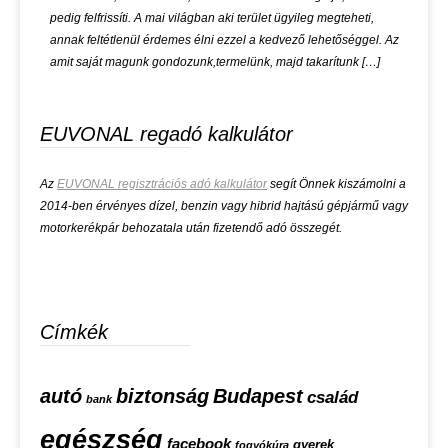
pedig felfrissíti. A mai világban aki terület ügyileg megteheti,
annak feltétlenül érdemes élni ezzel a kedvező lehetőséggel. Az
amit saját magunk gondozunk,termelünk, majd takarítunk […]
EUVONAL regadó kalkulátor
Az
EUVONAL regisztrációs adó kalkulátor
segít Önnek kiszámolni a
2014-ben érvényes dízel, benzin vagy hibrid hajtású gépjármű vagy
motorkerékpár behozatala után fizetendő adó összegét.
Címkék
autó
biztonság
Budapest
család
bank
egészség
facebook
gyerek
fogyókúra