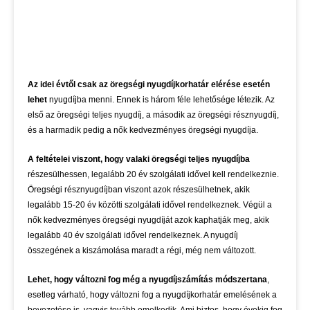
Az idei évtől csak az öregségi nyugdíjkorhatár elérése esetén
lehet
nyugdíjba menni. Ennek is három féle lehetősége létezik. Az
első az öregségi teljes nyugdíj, a második az öregségi résznyugdíj,
és a harmadik pedig a nők kedvezményes öregségi nyugdíja.
A feltételei viszont, hogy valaki öregségi teljes nyugdíjba
részesülhessen, legalább 20 év szolgálati idővel kell rendelkeznie.
Öregségi résznyugdíjban viszont azok részesülhetnek, akik
legalább 15-20 év közötti szolgálati idővel rendelkeznek. Végül a
nők kedvezményes öregségi nyugdíját azok kaphatják meg, akik
legalább 40 év szolgálati idővel rendelkeznek. A nyugdíj
összegének a kiszámolása maradt a régi, még nem változott.
Lehet, hogy változni fog még a nyugdíjszámítás módszertana
,
esetleg várható, hogy változni fog a nyugdíjkorhatár emelésének a