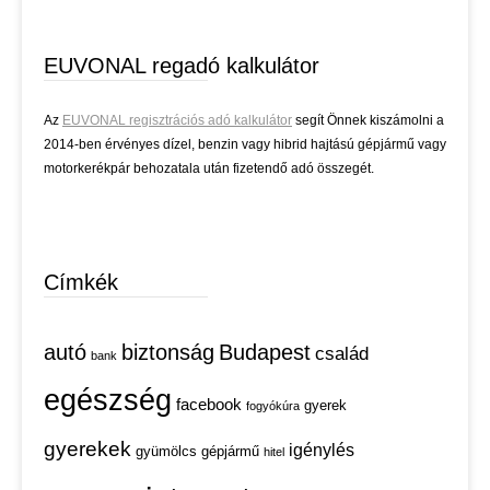
EUVONAL regadó kalkulátor
Az
EUVONAL regisztrációs adó kalkulátor
segít Önnek kiszámolni a
2014-ben érvényes dízel, benzin vagy hibrid hajtású gépjármű vagy
motorkerékpár behozatala után fizetendő adó összegét.
Címkék
autó
biztonság
Budapest
család
bank
egészség
facebook
gyerek
fogyókúra
gyerekek
igénylés
gyümölcs
gépjármű
hitel