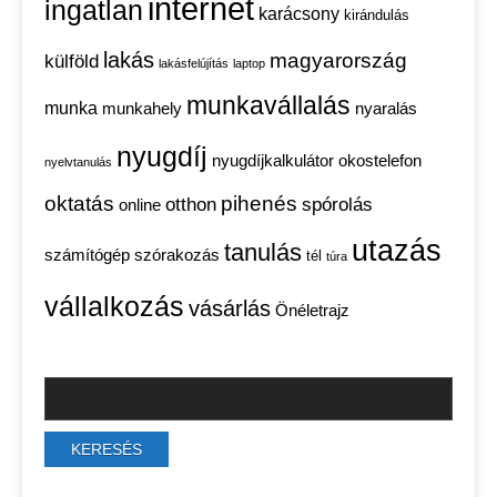
internet
ingatlan
karácsony
kirándulás
lakás
magyarország
külföld
lakásfelújítás
laptop
munkavállalás
munka
munkahely
nyaralás
nyugdíj
nyugdíjkalkulátor
okostelefon
nyelvtanulás
oktatás
pihenés
otthon
spórolás
online
utazás
tanulás
számítógép
szórakozás
tél
túra
vállalkozás
vásárlás
Önéletrajz