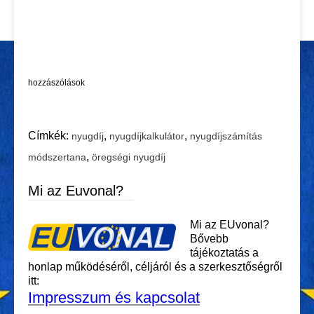
hozzászólások
Címkék:
,
,
nyugdíj
nyugdíjkalkulátor
nyugdíjszámítás
,
módszertana
öregségi nyugdíj
Mi az Euvonal?
Mi az EUvonal?
Bővebb
tájékoztatás a
honlap működéséről, céljáról és a szerkesztőségről
itt:
Impresszum és kapcsolat