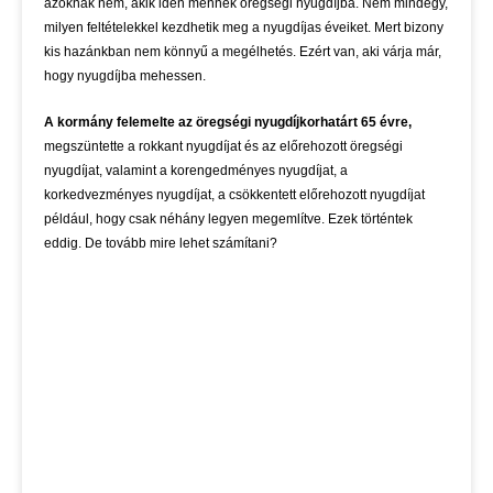
azoknak nem, akik idén mennek öregségi nyugdíjba. Nem mindegy,
milyen feltételekkel kezdhetik meg a nyugdíjas éveiket. Mert bizony
kis hazánkban nem könnyű a megélhetés. Ezért van, aki várja már,
hogy nyugdíjba mehessen.
A kormány felemelte az öregségi nyugdíjkorhatárt 65 évre,
megszüntette a rokkant nyugdíjat és az előrehozott öregségi
nyugdíjat, valamint a korengedményes nyugdíjat, a
korkedvezményes nyugdíjat, a csökkentett előrehozott nyugdíjat
például, hogy csak néhány legyen megemlítve. Ezek történtek
eddig. De tovább mire lehet számítani?