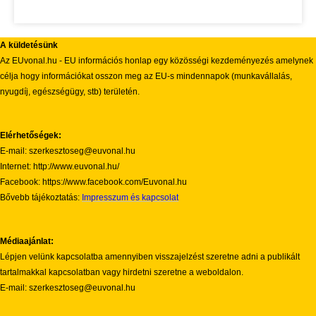
A küldetésünk
Az EUvonal.hu - EU információs honlap egy közösségi kezdeményezés amelynek
célja hogy információkat osszon meg az EU-s mindennapok (munkavállalás,
nyugdíj, egészségügy, stb) területén.
Elérhetőségek:
E-mail: szerkesztoseg@euvonal.hu
Internet: http://www.euvonal.hu/
Facebook: https://www.facebook.com/Euvonal.hu
Bővebb tájékoztatás:
Impresszum és kapcsolat
Médiaajánlat:
Lépjen velünk kapcsolatba amennyiben visszajelzést szeretne adni a publikált
tartalmakkal kapcsolatban vagy hirdetni szeretne a weboldalon.
E-mail: szerkesztoseg@euvonal.hu