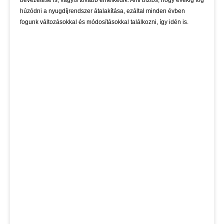
bevezetése is, vagyis tovább emelkedik. Ami biztos, hogy évekig fog
húzódni a nyugdíjrendszer átalakítása, ezáltal minden évben
fogunk változásokkal és módosításokkal találkozni, így idén is.