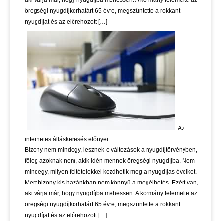
aki várja már, hogy nyugdíjba mehessen. A kormány felemelte az
öregségi nyugdíjkorhatárt 65 évre, megszüntette a rokkant
nyugdíjat és az előrehozott […]
Az
internetes álláskeresés előnyei
Bizony nem mindegy, lesznek-e változások a nyugdíjtörvényben,
főleg azoknak nem, akik idén mennek öregségi nyugdíjba. Nem
mindegy, milyen feltételekkel kezdhetik meg a nyugdíjas éveiket.
Mert bizony kis hazánkban nem könnyű a megélhetés. Ezért van,
aki várja már, hogy nyugdíjba mehessen. A kormány felemelte az
öregségi nyugdíjkorhatárt 65 évre, megszüntette a rokkant
nyugdíjat és az előrehozott […]