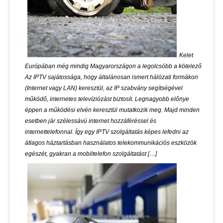
Kelet
Európában még mindig Magyarországon a legolcsóbb a kötelező
Az IPTV sajátossága, hogy általánosan ismert hálózati formákon
(Internet vagy LAN) keresztül, az IP szabvány segítségével
működő, internetes televíziózást biztosít. Legnagyobb előnye
éppen a működési elvén keresztül mutatkozik meg. Majd minden
esetben jár szélessávú internet hozzáféréssel és
internettelefonnal. Így egy IPTV szolgáltatás képes lefedni az
átlagos háztartásban használatos telekommunikációs eszközök
egészét, gyakran a mobiltelefon szolgáltatást […]