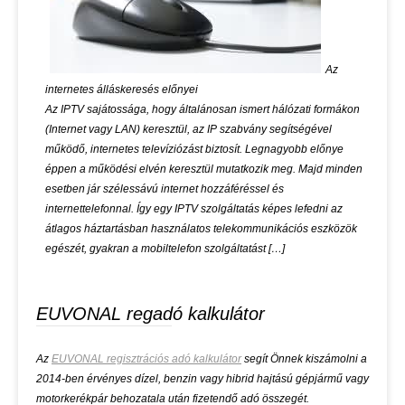
Az
internetes álláskeresés előnyei
Az IPTV sajátossága, hogy általánosan ismert hálózati formákon
(Internet vagy LAN) keresztül, az IP szabvány segítségével
működő, internetes televíziózást biztosít. Legnagyobb előnye
éppen a működési elvén keresztül mutatkozik meg. Majd minden
esetben jár szélessávú internet hozzáféréssel és
internettelefonnal. Így egy IPTV szolgáltatás képes lefedni az
átlagos háztartásban használatos telekommunikációs eszközök
egészét, gyakran a mobiltelefon szolgáltatást […]
EUVONAL regadó kalkulátor
Az
EUVONAL regisztrációs adó kalkulátor
segít Önnek kiszámolni a
2014-ben érvényes dízel, benzin vagy hibrid hajtású gépjármű vagy
motorkerékpár behozatala után fizetendő adó összegét.