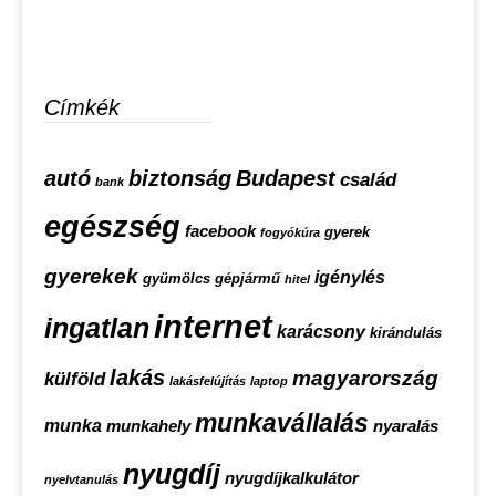
Címkék
autó
biztonság
Budapest
család
bank
egészség
facebook
gyerek
fogyókúra
gyerekek
igénylés
gyümölcs
gépjármű
hitel
internet
ingatlan
karácsony
kirándulás
lakás
magyarország
külföld
lakásfelújítás
laptop
munkavállalás
munka
munkahely
nyaralás
nyugdíj
nyugdíjkalkulátor
nyelvtanulás