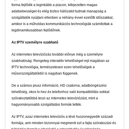
forma fejlődik a leginkább a piacon, kifejezetten magas
adatsebességet és elég biztos hálózatot tudnak manapság a
szolgáltatók nyújtani ellenben a néhány évvel ezelőtti időszakkal,
amikor is a műholdas kommunikációs technológiák számítottak a
legdinamikusabban fejlődőnek.
Az IPTV személyre szabható
Az internetes televíziózás további előnye még a személyre
szabhatóság. Rengeteg interaktív lehetőséget rejt magában az
IPTV technológia, természetesen ezen lehetőségek a
műsorszolgáltatóktól is nagyban függenek.
De a számos plusz információ, HD csatorna, adatböngészési
lehetőség, okos tv-hez és telefonhoz való kompatibilitás sokkal
szórakoztatóbbá teszi az internetes televíziózást, mint a
hagyományosabb szolgáltatási formák tették.
Az IPTV, azaz internetes televíziós a tévé huszonegyedik századi
formája, ami minden bizonnyal megmenti ezt a fajta szórakozási és