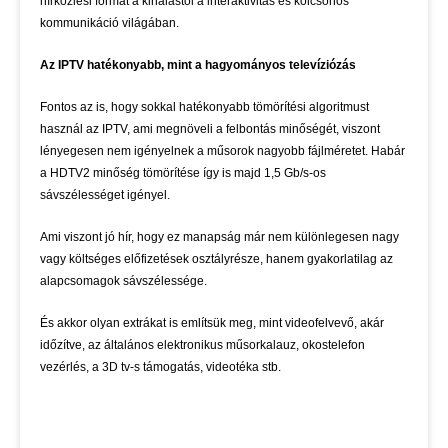
hírközlési formát a kihalástól a interaktivitás és kölcsönös
kommunikáció világában.
Az IPTV hatékonyabb, mint a hagyományos televíziózás
Fontos az is, hogy sokkal hatékonyabb tömörítési algoritmust
használ az IPTV, ami megnöveli a felbontás minőségét, viszont
lényegesen nem igényelnek a műsorok nagyobb fájlméretet. Habár
a HDTV2 minőség tömörítése így is majd 1,5 Gb/s-os
sávszélességet igényel.
Ami viszont jó hír, hogy ez manapság már nem különlegesen nagy
vagy költséges előfizetések osztályrésze, hanem gyakorlatilag az
alapcsomagok sávszélessége.
És akkor olyan extrákat is említsük meg, mint videofelvevő, akár
időzítve, az általános elektronikus műsorkalauz, okostelefon
vezérlés, a 3D tv-s támogatás, videotéka stb.