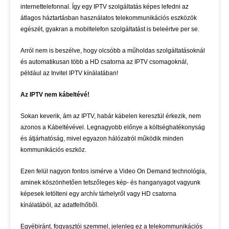
internettelefonnal. Így egy IPTV szolgáltatás képes lefedni az
átlagos háztartásban használatos telekommunikációs eszközök
egészét, gyakran a mobiltelefon szolgáltatást is beleértve per se.
Arról nem is beszélve, hogy olcsóbb a műholdas szolgáltatásoknál
és automatikusan több a HD csatorna az IPTV csomagoknál,
például az
Invitel IPTV
kínálatában!
Az IPTV nem kábeltévé!
Sokan keverik, ám az IPTV, habár kábelen keresztül érkezik, nem
azonos a Kábeltévével. Legnagyobb előnye a költséghatékonyság
és átjárhatóság, mivel egyazon hálózatról működik minden
kommunikációs eszköz.
Ezen felül nagyon fontos ismérve a Video On Demand technológia,
aminek köszönhetően tetszőleges kép- és hanganyagot vagyunk
képesek letölteni egy archív tárhelyről vagy HD csatorna
kínálatából, az adatfelhőből.
Egyébiránt, fogyasztói szemmel, jelenleg ez a telekommunikációs