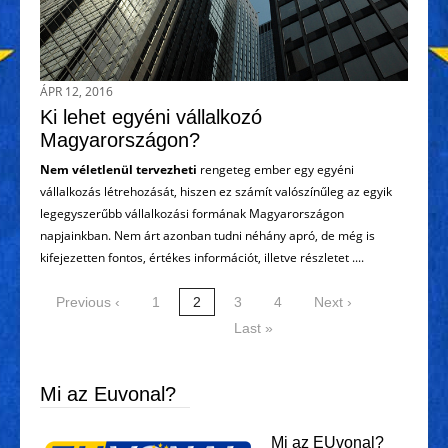
ÁPR 12, 2016
Ki lehet egyéni vállalkozó
Magyarországon?
Nem véletlenül tervezheti
rengeteg ember egy egyéni
vállalkozás létrehozását, hiszen ez számít valószínűleg az egyik
legegyszerűbb vállalkozási formának Magyarországon
napjainkban. Nem árt azonban tudni néhány apró, de még is
kifejezetten fontos, értékes információt, illetve részletet ....
Previous ‹
1
2
3
4
Next ›
Last »
Mi az Euvonal?
Mi az EUvonal?