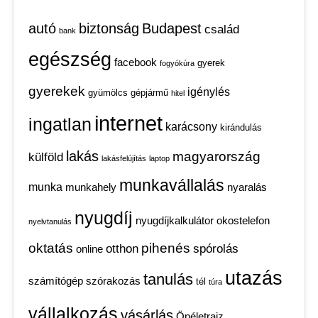
autó
biztonság
Budapest
család
bank
egészség
facebook
gyerek
fogyókúra
gyerekek
igénylés
gyümölcs
gépjármű
hitel
internet
ingatlan
karácsony
kirándulás
lakás
magyarország
külföld
lakásfelújítás
laptop
munkavállalás
munka
munkahely
nyaralás
nyugdíj
nyugdíjkalkulátor
okostelefon
nyelvtanulás
oktatás
pihenés
otthon
spórolás
online
utazás
tanulás
számítógép
szórakozás
tél
túra
vállalkozás
vásárlás
Önéletrajz