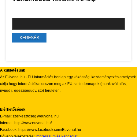
A küldetésünk
Az EUvonal.hu - EU információs honlap egy közösségi kezdeményezés amelynek
célja hogy információkat osszon meg az EU-s mindennapok (munkavállalás,
nyugdíj, egészségügy, stb) területén.
Elérhetőségek:
E-mail: szerkesztoseg@euvonal.hu
Internet: http://www.euvonal.hu/
Facebook: https://www.facebook.com/Euvonal.hu
Bővebb tájékoztatás:
Impresszum és kapcsolat