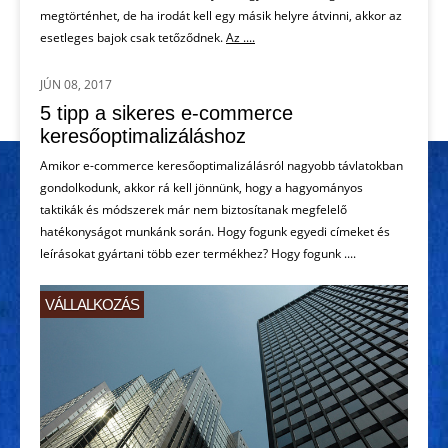
megtörténhet, de ha irodát kell egy másik helyre átvinni, akkor az
esetleges bajok csak tetőződnek.
Az ....
JÚN 08, 2017
VÁLLALKOZÁS
5 tipp a sikeres e-commerce
keresőoptimalizáláshoz
Amikor e-commerce keresőoptimalizálásról nagyobb távlatokban
gondolkodunk, akkor rá kell jönnünk, hogy a hagyományos
taktikák és módszerek már nem biztosítanak megfelelő
hatékonyságot munkánk során. Hogy fogunk egyedi címeket és
leírásokat gyártani több ezer termékhez? Hogy fogunk ....
VÁLLALKOZÁS