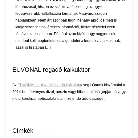
Nem véletlenül tervezheti rengeteg ember egy egyéni vállalkozás
létrehozását, hiszen ez számít valószínűleg az egyik
legegyszerűbb vállalkozási formának Magyarországon
napjainkban. Nem árt azonban tudni néhány apró, de még is
kifejezetten fontos, értékes információt, illetve részletet ezen
témával kapcsolatban. Például azon kívül, hogy nagyon sok
mindent kell megfontolni és átgondolni a leendő vállalkozónak,
azzal is tisztában […]
EUVONAL regadó kalkulátor
Az
EUVONAL regisztrációs adó kalkulátor
segít Önnek kiszámolni a
2014-ben érvényes dízel, benzin vagy hibrid hajtású gépjármű vagy
motorkerékpár behozatala után fizetendő adó összegét.
Címkék