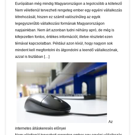
Európában még mindig Magyarországon a legolcsóbb a kötelező
Nem véletlenül tervezheti rengeteg ember egy egyéni vállalkozás
létrehozását, hiszen ez számít valószínűleg az egyik
legegyszerűbb vállalkozási formának Magyarországon
napjainkban. Nem árt azonban tudni néhány apró, de még is
kifejezetten fontos, értékes információt, illetve részletet ezen
témával kapcsolatban. Például azon kívül, hogy nagyon sok
mindent kell megfontolni és átgondolni a leendő vállalkozónak,
azzal is tisztában […]
Az
internetes álláskeresés előnyei