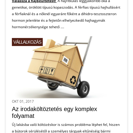
Válassza a hajbeültetést!
A hajritkulás leggyakoribb oka a
genetikai, öröklött típusú kopaszodás. A férfias típusú hajhullásért
a férfiaknál és a nőknél egyaránt főként a dihidro-tesztoszteron
hormon jelenléte és a fejtetőn elhelyezkedő hajhagymák
hormonérzékenysége tehető ....
VÁLLALKOZÁS
OKT 01, 2017
Az irodaköltöztetés egy komplex
folyamat
Új lakásba való költözéskor is számos probléma léphet fel, hiszen
a bútorok sérülésétől a személyes tárgyak eltűnéséig bármi