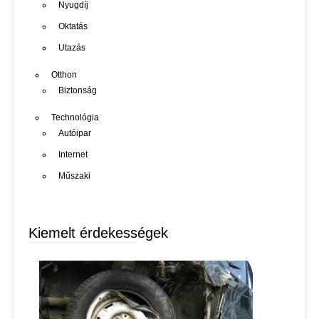
Nyugdíj
Oktatás
Utazás
Otthon
Biztonság
Technológia
Autóipar
Internet
Műszaki
Kiemelt érdekességek