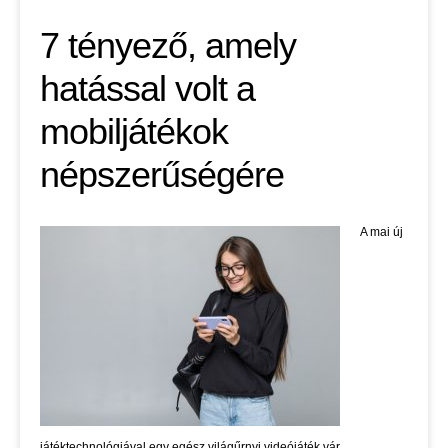
7 tényező, amely
hatással volt a
mobiljátékok
népszerűségére
A mai új
játéktechnológiával egy egész világűrnyi videójáték vár