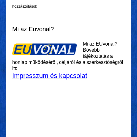
hozzászólások
Mi az Euvonal?
Mi az EUvonal?
Bővebb
tájékoztatás a
honlap működéséről, céljáról és a szerkesztőségről
itt:
Impresszum és kapcsolat