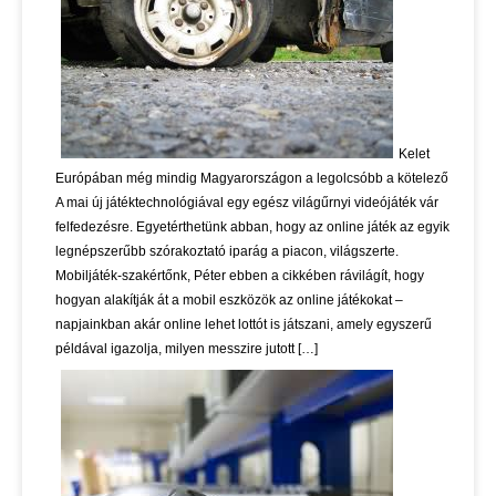
Kelet
Európában még mindig Magyarországon a legolcsóbb a kötelező
A mai új játéktechnológiával egy egész világűrnyi videójáték vár
felfedezésre. Egyetérthetünk abban, hogy az online játék az egyik
legnépszerűbb szórakoztató iparág a piacon, világszerte.
Mobiljáték-szakértőnk, Péter ebben a cikkében rávilágít, hogy
hogyan alakítják át a mobil eszközök az online játékokat –
napjainkban akár online lehet lottót is játszani, amely egyszerű
példával igazolja, milyen messzire jutott […]