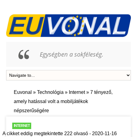
Egységben a sokféleség.
Euvonal
»
Technológia
»
Internet
»
7 tényező,
amely hatással volt a mobiljátékok
népszerűségére
INTERNET
A cikket eddig megtekintette 222 olvasó - 2020-11-16