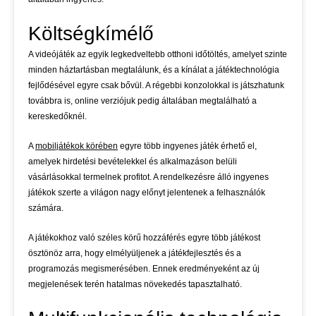
Költségkímélő
A videójáték az egyik legkedveltebb otthoni időtöltés, amelyet szinte
minden háztartásban megtalálunk, és a kínálat a játéktechnológia
fejlődésével egyre csak bővül. A régebbi konzolokkal is játszhatunk
továbbra is, online verziójuk pedig általában megtalálható a
kereskedőknél.
A
mobiljátékok körében
egyre több ingyenes játék érhető el,
amelyek hirdetési bevételekkel és alkalmazáson belüli
vásárlásokkal termelnek profitot. A rendelkezésre álló ingyenes
játékok szerte a világon nagy előnyt jelentenek a felhasználók
számára.
A játékokhoz való széles körű hozzáférés egyre több játékost
ösztönöz arra, hogy elmélyüljenek a játékfejlesztés és a
programozás megismerésében. Ennek eredményeként az új
megjelenések terén hatalmas növekedés tapasztalható.