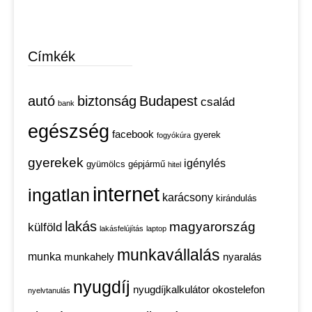
Címkék
autó
biztonság
Budapest
család
bank
egészség
facebook
gyerek
fogyókúra
gyerekek
igénylés
gyümölcs
gépjármű
hitel
internet
ingatlan
karácsony
kirándulás
lakás
magyarország
külföld
lakásfelújítás
laptop
munkavállalás
munka
munkahely
nyaralás
nyugdíj
nyugdíjkalkulátor
okostelefon
nyelvtanulás