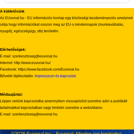
A küldetésünk
Az EUvonal.hu - EU információs honlap egy közösségi kezdeményezés amelynek
célja hogy információkat osszon meg az EU-s mindennapok (munkavállalás,
nyugdíj, egészségügy, stb) területén.
Elérhetőségek:
E-mail: szerkesztoseg@euvonal.hu
Internet: http://www.euvonal.hu/
Facebook: https://www.facebook.com/Euvonal.hu
Bővebb tájékoztatás:
Impresszum és kapcsolat
Médiaajánlat:
Lépjen velünk kapcsolatba amennyiben visszajelzést szeretne adni a publikált
tartalmakkal kapcsolatban vagy hirdetni szeretne a weboldalon.
E-mail: szerkesztoseg@euvonal.hu
©2026 Euvonal.hu – Euvonal. Minden jog fenntartva.