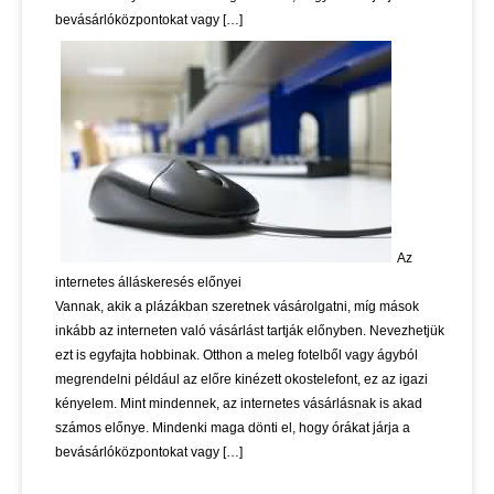
bevásárlóközpontokat vagy […]
Az
internetes álláskeresés előnyei
Vannak, akik a plázákban szeretnek vásárolgatni, míg mások
inkább az interneten való vásárlást tartják előnyben. Nevezhetjük
ezt is egyfajta hobbinak. Otthon a meleg fotelből vagy ágyból
megrendelni például az előre kinézett okostelefont, ez az igazi
kényelem. Mint mindennek, az internetes vásárlásnak is akad
számos előnye. Mindenki maga dönti el, hogy órákat járja a
bevásárlóközpontokat vagy […]