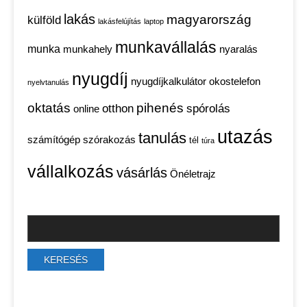
lakás
magyarország
külföld
lakásfelújítás
laptop
munkavállalás
munka
munkahely
nyaralás
nyugdíj
nyugdíjkalkulátor
okostelefon
nyelvtanulás
oktatás
pihenés
otthon
spórolás
online
utazás
tanulás
számítógép
szórakozás
tél
túra
vállalkozás
vásárlás
Önéletrajz