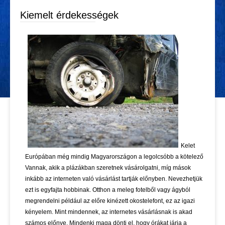
Kiemelt érdekességek
Kelet
Európában még mindig Magyarországon a legolcsóbb a kötelező
Vannak, akik a plázákban szeretnek vásárolgatni, míg mások
inkább az interneten való vásárlást tartják előnyben. Nevezhetjük
ezt is egyfajta hobbinak. Otthon a meleg fotelből vagy ágyból
megrendelni például az előre kinézett okostelefont, ez az igazi
kényelem. Mint mindennek, az internetes vásárlásnak is akad
számos előnye. Mindenki maga dönti el, hogy órákat járja a