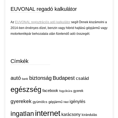
EUVONAL regadó kalkulátor
Az
EUVONAL regisztrációs adó kalkulátor
segít Önnek kiszámolni a
2014-ben érvényes dízel, benzin vagy hibrid hajtású gépjármű vagy
motorkerékpár behozatala után fizetendő adó összegét.
Címkék
autó
biztonság
Budapest
család
bank
egészség
facebook
gyerek
fogyókúra
gyerekek
igénylés
gyümölcs
gépjármű
hitel
internet
ingatlan
karácsony
kirándulás