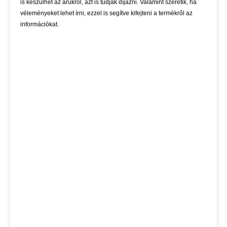
is készülhet az árukról, azt is tudják díjazni. Valamint szeretik, ha
véleményeket lehet írni, ezzel is segítve kifejteni a termékről az
információkat.