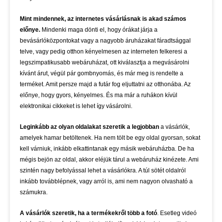
Mint mindennek, az internetes vásárlásnak is akad számos
előnye.
Mindenki maga dönti el, hogy órákat járja a
bevásárlóközpontokat vagy a nagyobb áruházakat fáradtsággal
telve, vagy pedig otthon kényelmesen az interneten felkeresi a
legszimpatikusabb webáruházat, ott kiválasztja a megvásárolni
kívánt árut, végül pár gombnyomás, és már meg is rendelte a
terméket. Amit persze majd a futár fog eljuttatni az otthonába. Az
előnye, hogy gyors, kényelmes. És ma már a ruhákon kívül
elektronikai cikkeket is lehet így vásárolni.
Leginkább az olyan oldalakat szeretik a legjobban
a vásárlók,
amelyek hamar betöltenek. Ha nem tölt be egy oldal gyorsan, sokat
kell várniuk, inkább elkattintanak egy másik webáruházba. De ha
mégis bejön az oldal, akkor eléjük tárul a webáruház kinézete. Ami
szintén nagy befolyással lehet a vásárlókra. A túl sötét oldalról
inkább továbblépnek, vagy arról is, ami nem nagyon olvasható a
számukra.
A vásárlók szeretik, ha a termékekről több a fotó
. Esetleg videó