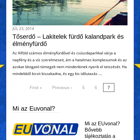
JÚL 23, 2014
Tőserdő – Lakitelek fürdő kalandpark és
élményfürdő
Az Alföld számos élményfürdővel és csúszdaparkkal várja a
napfény és a víz szerelmeseit, ám a hatalmas komplexumok és az
azokat látogató tömegek nem mindenkinek nyerik el tetszését. Ha
mindebből kicsit kiszakadna, és egy kis időutazás ....
First «
Previous ‹
5
6
7
Mi az Euvonal?
Mi az EUvonal?
Bővebb
tájékoztatás a