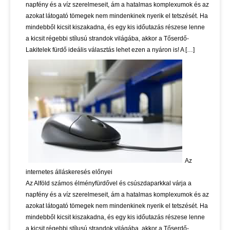
napfény és a víz szerelmeseit, ám a hatalmas komplexumok és az
azokat látogató tömegek nem mindenkinek nyerik el tetszését. Ha
mindebből kicsit kiszakadna, és egy kis időutazás részese lenne
a kicsit régebbi stílusú strandok világába, akkor a Tőserdő-
Lakitelek fürdő ideális választás lehet ezen a nyáron is! A […]
Az
internetes álláskeresés előnyei
Az Alföld számos élményfürdővel és csúszdaparkkal várja a
napfény és a víz szerelmeseit, ám a hatalmas komplexumok és az
azokat látogató tömegek nem mindenkinek nyerik el tetszését. Ha
mindebből kicsit kiszakadna, és egy kis időutazás részese lenne
a kicsit régebbi stílusú strandok világába, akkor a Tőserdő-