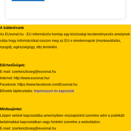
A küldetésünk
Az EUvonal.hu - EU információs honlap egy közösségi kezdeményezés amelynek
célja hogy információkat osszon meg az EU-s mindennapok (munkavállalás,
nyugdíj, egészségügy, stb) területén.
Elérhetőségek:
E-mail: szerkesztoseg@euvonal.hu
Internet: http://www.euvonal.hu/
Facebook: https://www.facebook.com/Euvonal.hu
Bővebb tájékoztatás:
Impresszum és kapcsolat
Médiaajánlat:
Lépjen velünk kapcsolatba amennyiben visszajelzést szeretne adni a publikált
tartalmakkal kapcsolatban vagy hirdetni szeretne a weboldalon.
E-mail: szerkesztoseg@euvonal.hu