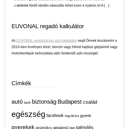
Lakitelek fürdő ideális választás lehet ezen a nyáron is! A […]
EUVONAL regadó kalkulátor
Az
EUVONAL regisztrációs adó kalkulátor
segít Önnek kiszámolni a
2014-ben érvényes dízel, benzin vagy hibrid hajtású gépjármű vagy
motorkerékpár behozatala után fizetendő adó összegét.
Címkék
autó
biztonság
Budapest
család
bank
egészség
facebook
gyerek
fogyókúra
gyerekek
igénylés
gyümölcs
gépjármű
hitel