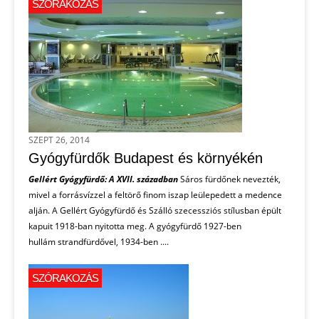
SZÓRAKOZÁS
SZEPT 26, 2014
Gyógyfürdők Budapest és környékén
Gellért Gyógyfürdő: A XVII. században
Sáros fürdőnek nevezték,
mivel a forrásvízzel a feltörő finom iszap leülepedett a medence
alján. A Gellért Gyógyfürdő és Szálló szecessziós stílusban épült
kapuit 1918-ban nyitotta meg. A gyógyfürdő 1927-ben
hullám strandfürdővel, 1934-ben ....
SZÓRAKOZÁS