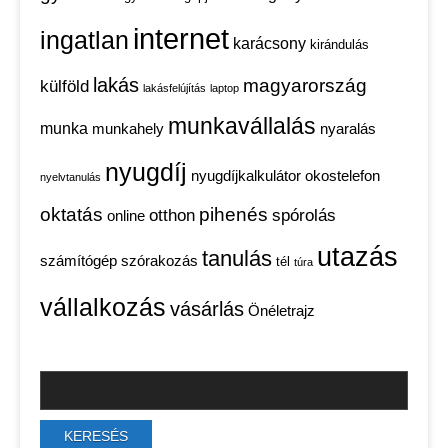
internet
ingatlan
karácsony
kirándulás
lakás
magyarország
külföld
lakásfelújítás
laptop
munkavállalás
munka
munkahely
nyaralás
nyugdíj
nyugdíjkalkulátor
okostelefon
nyelvtanulás
oktatás
pihenés
otthon
spórolás
online
utazás
tanulás
számítógép
szórakozás
tél
túra
vállalkozás
vásárlás
Önéletrajz