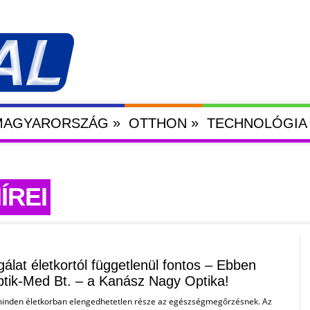
»
»
 MAGYARORSZÁG
OTTHON
TECHNOLÓGIA
ÍREI
gálat életkortól függetlenül fontos – Ebben
ptik-Med Bt. – a Kanász Nagy Optika!
 minden életkorban elengedhetetlen része az egészségmegőrzésnek. Az