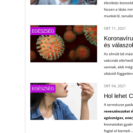
éleslátás biztosí
hiszen a látás mi
munkáról, tanulás
OKT 11, 2021
EGÉSZSÉG
Koronavíru
és válaszo
Az elmúlt bő más
vakcinák elérhet
vannak, akik még
oltástól függetlenü
OKT 04, 2021
EGÉSZSÉG
Hol lehet 
A természet patik
reneszánszukat é
egészséges, ene
kivonatokat gyak
foglal el kiemelt ...