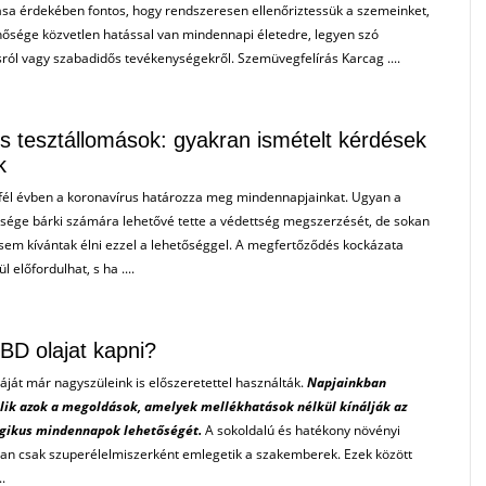
tása érdekében fontos, hogy rendszeresen ellenőriztessük a szemeinket,
nősége közvetlen hatással van mindennapi életedre, legyen szó
ról vagy szabadidős tevékenységekről. Szemüvegfelírás Karcag ....
s tesztállomások: gyakran ismételt kérdések
k
fél évben a koronavírus határozza meg mindennapjainkat. Ugyan a
ősége bárki számára lehetővé tette a védettség megszerzését, de sokan
sem kívántak élni ezzel a lehetőséggel. A megfertőződés kockázata
l előfordulhat, s ha ....
CBD olajat kapni?
áját már nagyszüleink is előszeretettel használták.
Napjainkban
lik azok a megoldások, amelyek mellékhatások nélkül kínálják az
rgikus mindennapok lehetőségét.
A sokoldalú és hatékony növényi
ran csak szuperélelmiszerként emlegetik a szakemberek. Ezek között
.