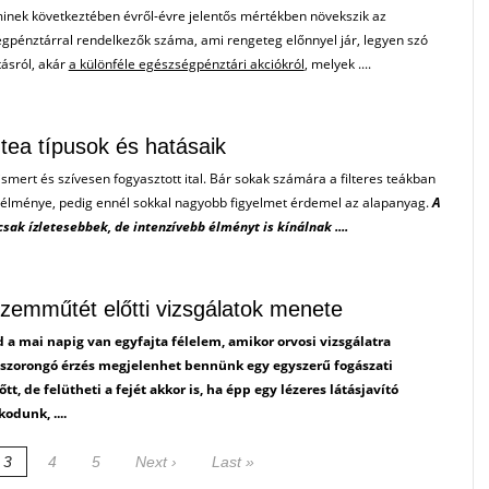
minek következtében évről-évre jelentős mértékben növekszik az
gpénztárral rendelkezők száma, ami rengeteg előnnyel jár, legyen szó
ásról, akár
a különféle egészségpénztári akciókról
, melyek ....
tea típusok és hatásaik
ismert és szívesen fogyasztott ital. Bár sokak számára a filteres teákban
s élménye, pedig ennél sokkal nagyobb figyelmet érdemel az alapanyag.
A
sak ízletesebbek, de intenzívebb élményt is kínálnak ....
szemműtét előtti vizsgálatok menete
a mai napig van egyfajta félelem, amikor orvosi vizsgálatra
 szorongó érzés megjelenhet bennünk egy egyszerű fogászati
őtt, de felütheti a fejét akkor is, ha épp egy lézeres látásjavító
dunk, ....
3
4
5
Next ›
Last »