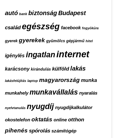
autó
biztonság
Budapest
bank
egészség
család
facebook
fogyókúra
gyerekek
gyerek
gyümölcs
gépjármű
hitel
internet
ingatlan
igénylés
lakás
külföld
karácsony
kirándulás
magyarország
munka
lakásfelújítás
laptop
munkavállalás
munkahely
nyaralás
nyugdíj
nyugdíjkalkulátor
nyelvtanulás
oktatás
otthon
okostelefon
online
pihenés
spórolás
számítógép