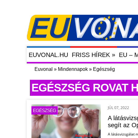
»
EUVONAL.HU
FRISS HÍREK
EU –
Euvonal
»
Mindennapok
»
Egészség
EGÉSZSÉG ROVAT H
JÚL 07, 2022
EGÉSZSÉG
A látásvizs
segít az O
A látásvizsgálat