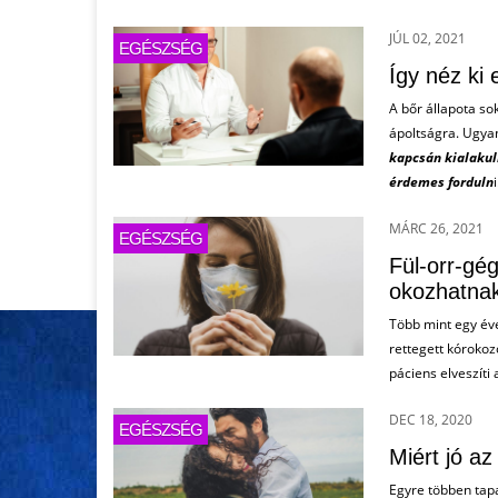
JÚL 02, 2021
EGÉSZSÉG
Így néz ki
A bőr állapota so
ápoltságra. Ugya
kapcsán kialaku
érdemes forduln
MÁRC 26, 2021
EGÉSZSÉG
Fül-orr-gé
okozhatna
Több mint egy éve
rettegett kórokoz
páciens elveszíti 
DEC 18, 2020
EGÉSZSÉG
Miért jó a
Egyre többen tap