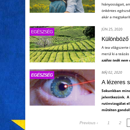
hiányosságait, a
önkéntes egészsé
akár a megtakarít
JÚN 25, 2020
EGÉSZSÉG
Különböző 
A tea világszerte 
merül ki a teázá
szálas teák nem c
MÁJ 02, 2020
EGÉSZSÉG
A lézeres 
Sokunkban mind 
jelentkezünk. A
rutinvizsgálat el
műtéten gondolko
Previous ‹
1
2