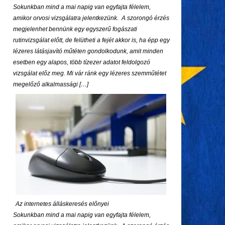
Sokunkban mind a mai napig van egyfajta félelem,
amikor orvosi vizsgálatra jelentkezünk. A szorongó érzés
megjelenhet bennünk egy egyszerű fogászati
rutinvizsgálat előtt, de felütheti a fejét akkor is, ha épp egy
lézeres látásjavító műtéten gondolkodunk, amit minden
esetben egy alapos, több tízezer adatot feldolgozó
vizsgálat előz meg. Mi vár ránk egy lézeres szemműtétet
megelőző alkalmassági […]
Az internetes álláskeresés előnyei
Sokunkban mind a mai napig van egyfajta félelem,