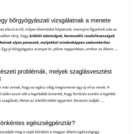
 egy bőrgyógyászati vizsgálatnak a menete
kat elárul arról, milyen életmódot folytatunk, mennyire figyelünk oda az
nakkor tény, hogy
örökölt adottságok, hormonális rendellenességek
lhatnak olyan panaszok, melyekkel mindenképpen szakemberhez
i. Egy jó bőrgyógyász aranyat ér, pláne napjainkban, amikor az állami ....
gészeti problémák, melyek szaglásvesztést
k
 már annak, hogy az egész világ megismerte egy új vírus nevét. A
ó talán azzal vált a leginkább ismertté, hogy fertőzés esetén a legtöbb
a szaglását, illetve az ízlelőérzékét egyaránt. Kevesen tudják ....
z önkéntes egészségpénztár?
asztalják meg a saját bőrükön a magyar állami egészségügy