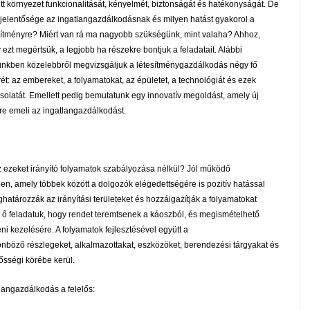
ett környezet funkcionalitását, kényelmét, biztonságát és hatékonyságát. De
 jelentősége az ingatlangazdálkodásnak és milyen hatást gyakorol a
sítményre? Miért van rá ma nagyobb szükségünk, mint valaha? Ahhoz,
 ezt megértsük, a legjobb ha részekre bontjuk a feladatait. Alábbi
ünkben közelebbről megvizsgáljuk a létesítménygazdálkodás négy fő
érét: az embereket, a folyamatokat, az épületet, a technológiát és ezek
solatát. Emellett pedig bemutatunk egy innovatív megoldást, amely új
tre emeli az ingatlangazdálkodást.
az ezeket irányító folyamatok szabályozása nélkül? Jól működő
ben, amely többek között a dolgozók elégedettségére is pozitív hatással
atározzák az irányítási területeket és hozzáigazítják a folyamatokat
z ő feladatuk, hogy rendet teremtsenek a káoszból, és megismételhető
ni kezelésére. A folyamatok fejlesztésével együtt a
önböző részlegeket, alkalmazottakat, eszközöket, berendezési tárgyakat és
lősségi körébe kerül.
langazdálkodás a felelős: