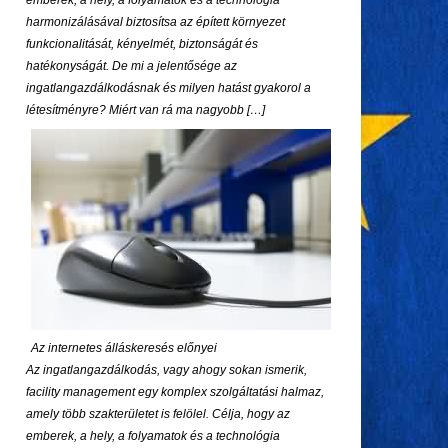
emberek, a hely, a folyamatok és a technológia
harmonizálásával biztosítsa az épített környezet
funkcionalitását, kényelmét, biztonságát és
hatékonyságát. De mi a jelentősége az
ingatlangazdálkodásnak és milyen hatást gyakorol a
létesítményre? Miért van rá ma nagyobb […]
Az internetes álláskeresés előnyei
Az ingatlangazdálkodás, vagy ahogy sokan ismerik,
facility management egy komplex szolgáltatási halmaz,
amely több szakterületet is felölel. Célja, hogy az
emberek, a hely, a folyamatok és a technológia