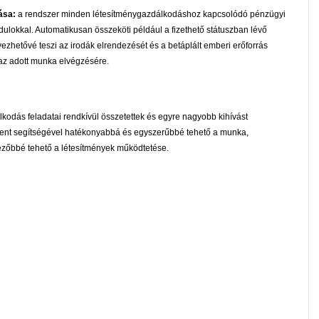
tása:
a rendszer minden létesítménygazdálkodáshoz kapcsolódó pénzügyi
odulokkal. Automatikusan összeköti például a fizethető státuszban lévő
zhetővé teszi az irodák elrendezését és a betáplált emberi erőforrás
 az adott munka elvégzésére.
lkodás feladatai rendkívül összetettek és egyre nagyobb kihívást
ement segítségével hatékonyabbá és egyszerűbbé tehető a munka,
ezőbbé tehető a létesítmények működtetése.