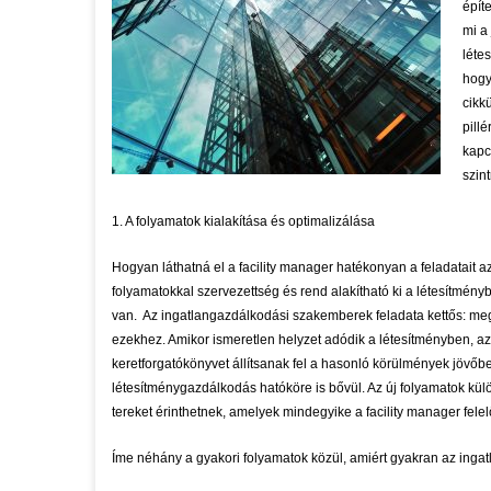
épít
mi a
léte
hogy
cikk
pill
kapc
szin
1. A folyamatok kialakítása és optimalizálása
Hogyan láthatná el a facility manager hatékonyan a feladatait 
folyamatokkal szervezettség és rend alakítható ki a létesítmény
van. Az ingatlangazdálkodási szakemberek feladata kettős: megh
ezekhez. Amikor ismeretlen helyzet adódik a létesítményben, a
keretforgatókönyvet állítsanak fel a hasonló körülmények jövőbe
létesítménygazdálkodás hatóköre is bővül. Az új folyamatok kül
tereket érinthetnek, amelyek mindegyike a facility manager fele
Íme néhány a gyakori folyamatok közül, amiért gyakran az ingat