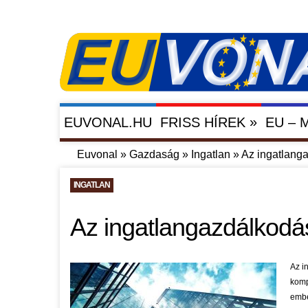
»
EUVONAL.HU
FRISS HÍREK
EU –
Euvonal
»
Gazdaság
»
Ingatlan
»
Az ingatlanga
INGATLAN
Az ingatlangazdálkodás
Az i
komp
embe