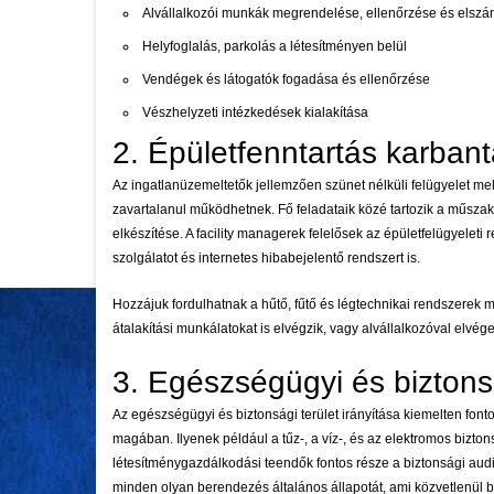
Alvállalkozói munkák megrendelése, ellenőrzése és elsz
Helyfoglalás, parkolás a létesítményen belül
Vendégek és látogatók fogadása és ellenőrzése
Vészhelyzeti intézkedések kialakítása
2. Épületfenntartás karbant
Az ingatlanüzemeltetők jellemzően szünet nélküli felügyelet mel
zavartalanul működhetnek. Fő feladataik közé tartozik a műszak
elkészítése. A facility managerek felelősek az épületfelügyeleti
szolgálatot és internetes hibabejelentő rendszert is.
Hozzájuk fordulhatnak a hűtő, fűtő és légtechnikai rendszerek m
átalakítási munkálatokat is elvégzik, vagy alvállalkozóval elvége
3. Egészségügyi és bizto
Az egészségügyi és biztonsági terület irányítása kiemelten fon
magában. Ilyenek például a tűz-, a víz-, és az elektromos biz
létesítménygazdálkodási teendők fontos része a biztonsági audi
minden olyan berendezés általános állapotát, ami közvetlenül be