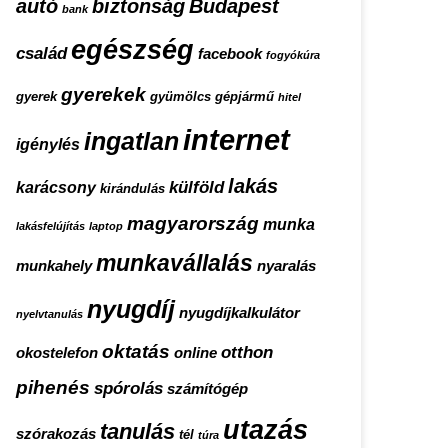
autó
biztonság
Budapest
bank
egészség
család
facebook
fogyókúra
gyerekek
gyerek
gyümölcs
gépjármű
hitel
internet
ingatlan
igénylés
lakás
külföld
karácsony
kirándulás
magyarország
munka
lakásfelújítás
laptop
munkavállalás
munkahely
nyaralás
nyugdíj
nyugdíjkalkulátor
nyelvtanulás
oktatás
otthon
okostelefon
online
pihenés
spórolás
számítógép
utazás
tanulás
szórakozás
tél
túra