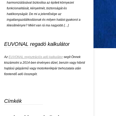
harmonizálásával biztosítsa az épített környezet
funkcionalitását, kényelmét, biztonságát és
hatékonyságát. De mi a jelentősége az
ingatlangazdálkodásnak és milyen hatást gyakorol a
létesítményre? Miért van rá ma nagyobb […]
EUVONAL regadó kalkulátor
Az
EUVONAL regisztrációs adó kalkulátor
segít Önnek
kiszámolni a 2014-ben érvényes dízel, benzin vagy hibrid
hajtású gépjármű vagy motorkerékpár behozatala után
fizetendő adó összegét.
Címkék