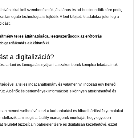
 kihívásokkal kell szembenézniük, általános és ad-hoc teendőik köre pedig
ámogató technológia is fejlődik. A fent kifejtett feladatokra jelenleg a
oldást.
esítmény teljes átláthatósága, leegyszerűsödik az erőforrás
b gazdálkodás alakítható ki.
st a digitalizáció?
st tartani és támogatást nyújtani a szakemberek komplex feladatainak
ítségével a teljes ingatlanállomány és valamennyi ingóság egy helyről
t. A bérlők és bérlemények információit is könnyen áttekinthetővé és
lisan menedzselhetővé teszi a karbantartási és hibaelhárítási folyamatokat.
ndelkezik, ami segíti a facility managerek munkáját, hogy egyetlen
 felületet biztosít a hibabejelentésre és digitálisan kezelhetővé, ezzel