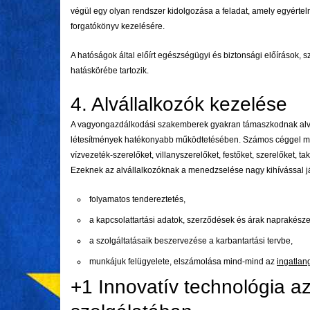
végül egy olyan rendszer kidolgozása a feladat, amely egyértel
forgatókönyv kezelésére.
A hatóságok által előírt egészségügyi és biztonsági előírások,
hatáskörébe tartozik.
4. Alvállalkozók kezelése
A vagyongazdálkodási szakemberek gyakran támaszkodnak alvá
létesítmények hatékonyabb működtetésében. Számos céggel működ
vízvezeték-szerelőket, villanyszerelőket, festőket, szerelőket, ta
Ezeknek az alvállalkozóknak a menedzselése nagy kihívással j
folyamatos tendereztetés,
a kapcsolattartási adatok, szerződések és árak naprakésze
a szolgáltatásaik beszervezése a karbantartási tervbe,
munkájuk felügyelete, elszámolása mind-mind az
ingatlan
+1 Innovatív technológia a