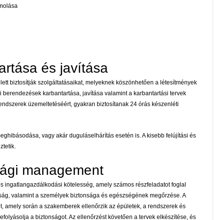
ámolása
artása és javítása
lett biztosítják szolgáltatásaikat, melyeknek köszönhetően a létesítmények
i berendezések karbantartása, javítása valamint a karbantartási tervek
 rendszerek üzemeltetéséért, gyakran biztosítanak 24 órás készenléti
eghibásodása, vagy akár duguláselhárítás esetén is. A kisebb felújítási és
ztetik.
nsági management
tos ingatlangazdálkodási kötelesség, amely számos részfeladatot foglal
tonság, valamint a személyek biztonsága és egészségének megőrzése. A
t, amely során a szakemberek ellenőrzik az épületek, a rendszerek és
folyásolja a biztonságot. Az ellenőrzést követően a tervek elkészítése, és