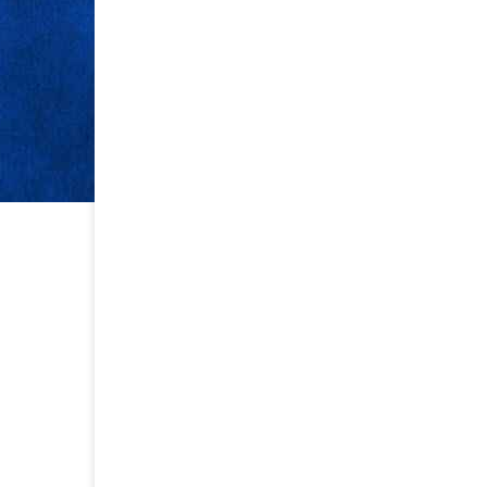
INGATLAN
INGATLAN
JÚL 31, 2024
MÁJ 19, 2024
Generálkivitelezés árak
Lakásbizt
Budapesten – Milyen
összehaso
díjakra lehet számítani a
találd me
főváros környékén?
legkedvez
A családi ház építésének folyamata
A biztosításokba
rendkívül összetett és időigényes
megfelelő típus 
tevékenység, amely szakértelmet és
felkészülhetünk 
precizitást igényel.
Nagyon sok döntést
káreseményekre
kell meghozni, rengeteg szabályozási
anyagi vonzatta
kérdést megoldani, és minden részletre
életminőséget i
odafigyelni, hogy álmaid otthona
véletlen, hogy a