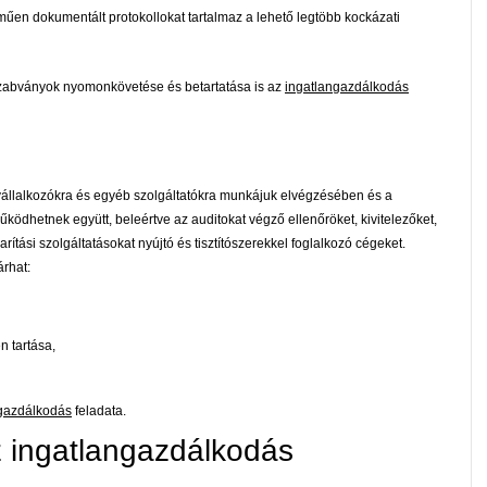
műen dokumentált protokollokat tartalmaz a lehető legtöbb kockázati
 szabványok nyomonkövetése és betartatása is az
ingatlangazdálkodás
llalkozókra és egyéb szolgáltatókra munkájuk elvégzésében és a
hetnek együtt, beleértve az auditokat végző ellenőröket, kivitelezőket,
karítási szolgáltatásokat nyújtó és tisztítószerekkel foglalkozó cégeket.
árhat:
n tartása,
gazdálkodás
feladata.
z ingatlangazdálkodás