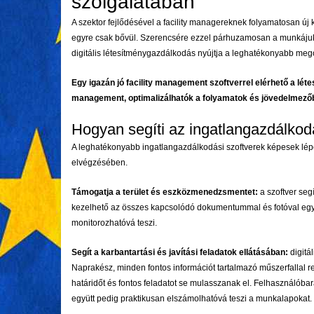
szolgálatában
A szektor fejlődésével a facility managereknek folyamatosan új
egyre csak bővül. Szerencsére ezzel párhuzamosan a munkájukat t
digitális létesítménygazdálkodás nyújtja a leghatékonyabb meg
Egy igazán jó facility management szoftverrel elérhető a lét
management, optimalizálhatók a folyamatok és jövedelmezőb
Hogyan segíti az ingatlangazdálkodá
A leghatékonyabb ingatlangazdálkodási szoftverek képesek lépé
elvégzésében.
Támogatja a terület és eszközmenedzsmentet:
a szoftver seg
kezelhető az összes kapcsolódó dokumentummal és fotóval együt
monitorozhatóvá teszi.
Segít a karbantartási és javítási feladatok ellátásában:
digitá
Naprakész, minden fontos információt tartalmazó műszerfallal re
határidőt és fontos feladatot se mulasszanak el. Felhasználóbarát
együtt pedig praktikusan elszámolhatóvá teszi a munkalapokat.