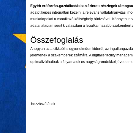
Egyéb erőforrás-gazdálkodásban érintett részlegek támoga
adatot képes integráltan kezelni a releváns vállalatirányítási m
munkalapokat a vonatkozó költséghely büdzsével. Könnyen terve
adatai alapján segít kiválasztani a legalkalmasabb szakembert
Összefoglalás
Ahogyan az a cikkből is egyértelműen kiderül, az ingatlangazdá
jelentenek a szakemberek számára. A digitális facility manag
optimalizálhatóak a folyamatok és nagyságrendekkel jövedelm
hozzászólások