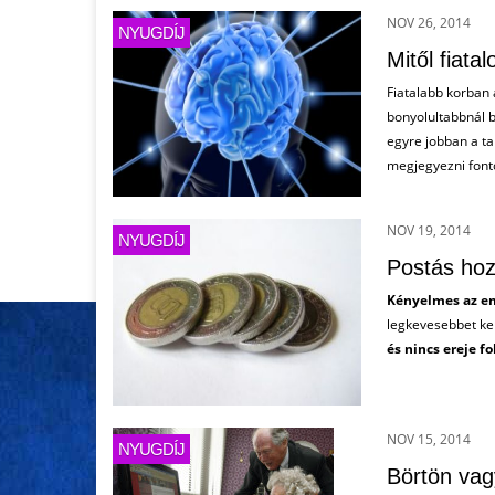
NOV 26, 2014
NYUGDÍJ
Mitől fiat
Fiatalabb korban
bonyolultabbnál b
egyre jobban a t
megjegyezni fonto
NOV 19, 2014
NYUGDÍJ
Postás hoz
Kényelmes az e
legkevesebbet kel
és nincs ereje f
NOV 15, 2014
NYUGDÍJ
Börtön vag