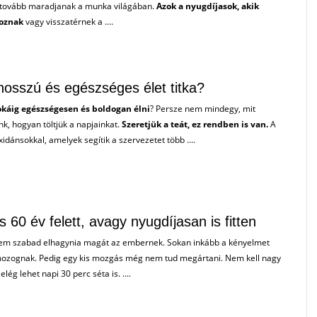
 tovább maradjanak a munka világában.
Azok a nyugdíjasok, akik
goznak
vagy visszatérnek a ....
 hosszú és egészséges élet titka?
okáig egészségesen és boldogan élni
? Persze nem mindegy, mit
nk, hogyan töltjük a napjainkat.
Szeretjük a teát, ez rendben is van.
A
xidánsokkal, amelyek segítik a szervezetet több ....
60 év felett, avagy nyugdíjasan is fitten
em szabad elhagynia magát az embernek. Sokan inkább a kényelmet
g mozognak. Pedig egy kis mozgás még nem tud megártani. Nem kell nagy
lég lehet napi 30 perc séta is. ....