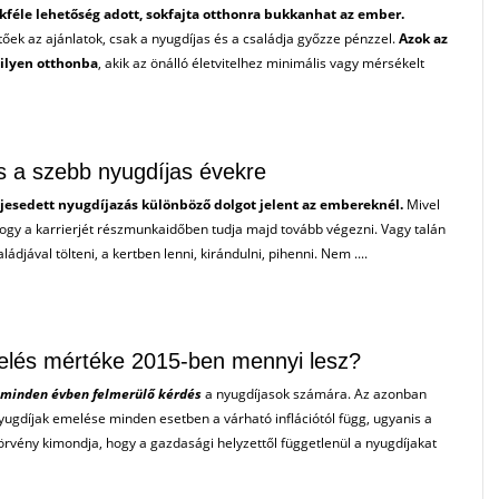
kféle lehetőség adott, sokfajta otthonra bukkanhat az ember.
ek az ajánlatok, csak a nyugdíjas és a családja győzze pénzzel.
Azok az
 ilyen otthonba
, akik az önálló életvitelhez minimális vagy mérsékelt
s a szebb nyugdíjas évekre
ljesedett nyugdíjazás különböző dolgot jelent az embereknél.
Mivel
, hogy a karrierjét részmunkaidőben tudja majd tovább végezni. Vagy talán
ládjával tölteni, a kertben lenni, kirándulni, pihenni. Nem ....
lés mértéke 2015-ben mennyi lesz?
 minden évben felmerülő kérdés
a nyugdíjasok számára. Az azonban
yugdíjak emelése minden esetben a várható inflációtól függ, ugyanis a
örvény kimondja, hogy a gazdasági helyzettől függetlenül a nyugdíjakat