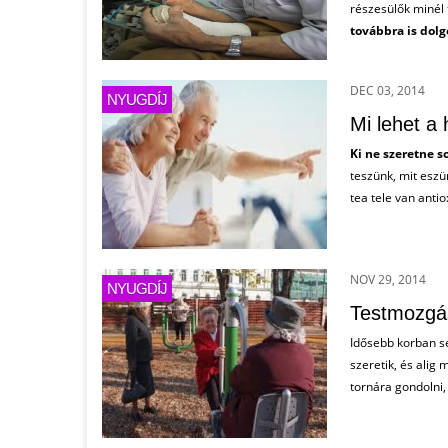
részesülők minél
továbbra is dol
DEC 03, 2014
NYUGDÍJ
Mi lehet a
Ki ne szeretne s
teszünk, mit eszü
tea tele van antio
NOV 29, 2014
NYUGDÍJ
Testmozgás 
Idősebb korban s
szeretik, és ali
tornára gondolni, e