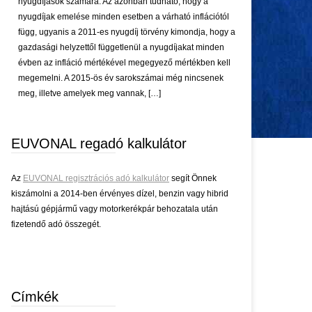
nyugdíjasok számára. Az azonban tudható, hogy a
nyugdíjak emelése minden esetben a várható inflációtól
függ, ugyanis a 2011-es nyugdíj törvény kimondja, hogy a
gazdasági helyzettől függetlenül a nyugdíjakat minden
évben az infláció mértékével megegyező mértékben kell
megemelni. A 2015-ös év sarokszámai még nincsenek
meg, illetve amelyek meg vannak, […]
EUVONAL regadó kalkulátor
Az
EUVONAL regisztrációs adó kalkulátor
segít Önnek
kiszámolni a 2014-ben érvényes dízel, benzin vagy hibrid
hajtású gépjármű vagy motorkerékpár behozatala után
fizetendő adó összegét.
Címkék