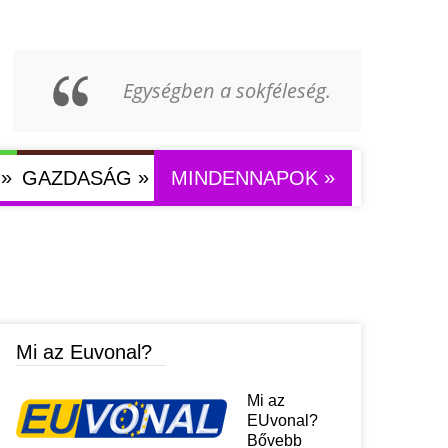
Egységben a sokféleség.
»
»
»
GAZDASÁG
MINDENNAPOK
Mi az Euvonal?
Mi az
EUvonal?
Bővebb