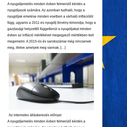
A nyugdíjemelés minden évben felmerülő kérdés a
nyugdíjasok számára. Az azonban tudható, hogy a
nyugdíjak emelése minden esetben a várható inflációtól
függ, ugyanis a 2011-es nyugdíj törvény kimondja, hogy a
gazdasági helyzettől függetlenül a nyugdíjakat minden
évben az infláció mértékével megegyező mértékben kell
megemelni. A 2015-ös év sarokszámai még nincsenek
meg, illetve amelyek meg vannak, […]
Az internetes álláskeresés előnyei
A nyugdíjemelés minden évben felmerülő kérdés a