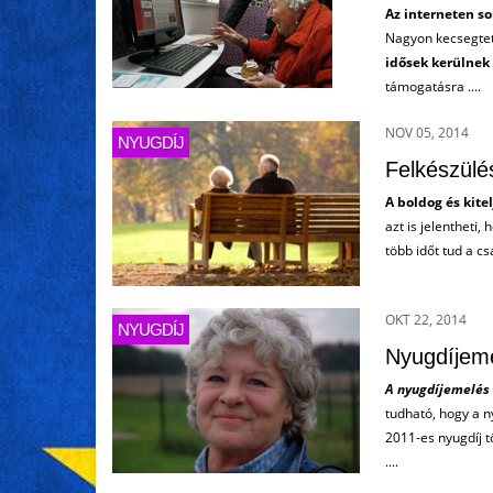
Az interneten so
Nagyon kecsegtető
idősek kerülnek
támogatásra ....
NOV 05, 2014
NYUGDÍJ
Felkészülé
A boldog és kite
azt is jelentheti
több időt tud a csa
OKT 22, 2014
NYUGDÍJ
Nyugdíjeme
A nyugdíjemelés
tudható, hogy a n
2011-es nyugdíj t
....