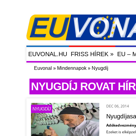
»
EUVONAL.HU
FRISS HÍREK
EU –
Euvonal
»
Mindennapok
»
Nyugdíj
NYUGDÍJ ROVAT HÍR
DEC 06, 2014
NYUGDÍJ
Nyugdíjasa
Adókedvezménye
Ezeket is elképze