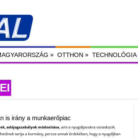
»
»
 MAGYARORSZÁG
OTTHON
TECHNOLÓGIA
EI
n is irány a munkaerőpiac
k, adójogszabályok módosítása
, ami a nyugdíjasokra vonatkozik.
lhetőnek tartja a kormány, persze annak érdekében, hogy a nyugdíjban