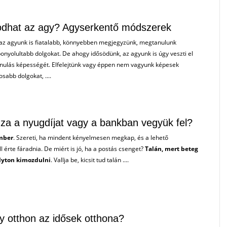
alodhat az agy? Agyserkentő módszerek
 az agyunk is fiatalabb, könnyebben megjegyzünk, megtanulunk
onyolultabb dolgokat. De ahogy idősödünk, az agyunk is úgy veszti el
anulás képességét. Elfelejtünk vagy éppen nem vagyunk képesek
sabb dolgokat, ....
za a nyugdíjat vagy a bankban vegyük fel?
mber
. Szereti, ha mindent kényelmesen megkap, és a lehető
l érte fáradnia. De miért is jó, ha a postás csenget?
Talán, mert beteg
olyton kimozdulni
. Vallja be, kicsit tud talán ....
y otthon az idősek otthona?