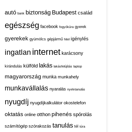
autó
biztonság
Budapest
család
bank
egészség
facebook
gyerek
fogyókúra
gyerekek
igénylés
gyümölcs
gépjármű
hitel
internet
ingatlan
karácsony
lakás
külföld
kirándulás
lakásfelújítás
laptop
magyarország
munka
munkahely
munkavállalás
nyaralás
nyelvtanulás
nyugdíj
nyugdíjkalkulátor
okostelefon
oktatás
pihenés
otthon
spórolás
online
tanulás
számítógép
szórakozás
tél
túra