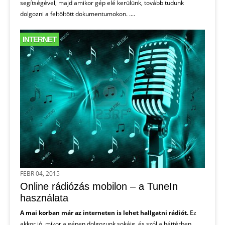
segítségével, majd amikor gép elé kerülünk, tovább tudunk
dolgozni a feltöltött dokumentumokon. ....
INTERNET
FEBR 04, 2015
Online rádiózás mobilon – a TuneIn
használata
A mai korban már az interneten is lehet hallgatni rádiót.
Ez
akkor jó, mikor a gépen dolgozunk sokáig, és szól a háttérben,