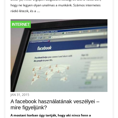
hogy ne legyen olyan unalmas a munkánk. Számos internetes
rádió létezik, és a ....
INTERNET
JAN 31, 2015
A facebook használatának veszélyei –
mire figyeljünk?
A mostani korban úgy tartják, hogy aki nincs fenn a