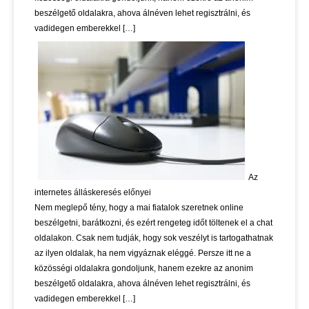
beszélgető oldalakra, ahova álnéven lehet regisztrálni, és
vadidegen emberekkel […]
Az
internetes álláskeresés előnyei
Nem meglepő tény, hogy a mai fiatalok szeretnek online
beszélgetni, barátkozni, és ezért rengeteg időt töltenek el a chat
oldalakon. Csak nem tudják, hogy sok veszélyt is tartogathatnak
az ilyen oldalak, ha nem vigyáznak eléggé. Persze itt ne a
közösségi oldalakra gondoljunk, hanem ezekre az anonim
beszélgető oldalakra, ahova álnéven lehet regisztrálni, és
vadidegen emberekkel […]