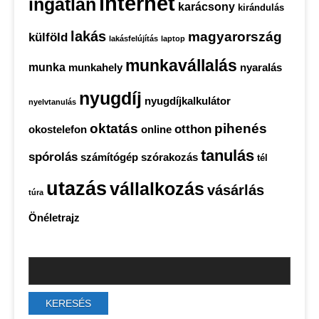
internet
ingatlan
karácsony
kirándulás
lakás
magyarország
külföld
lakásfelújítás
laptop
munkavállalás
munka
munkahely
nyaralás
nyugdíj
nyugdíjkalkulátor
nyelvtanulás
oktatás
pihenés
otthon
okostelefon
online
tanulás
spórolás
számítógép
szórakozás
tél
utazás
vállalkozás
vásárlás
túra
Önéletrajz