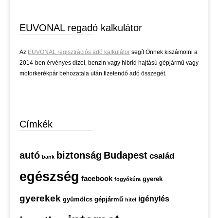
EUVONAL regadó kalkulátor
Az
EUVONAL regisztrációs adó kalkulátor
segít Önnek kiszámolni a
2014-ben érvényes dízel, benzin vagy hibrid hajtású gépjármű vagy
motorkerékpár behozatala után fizetendő adó összegét.
Címkék
autó
biztonság
Budapest
család
bank
egészség
facebook
gyerek
fogyókúra
gyerekek
igénylés
gyümölcs
gépjármű
hitel