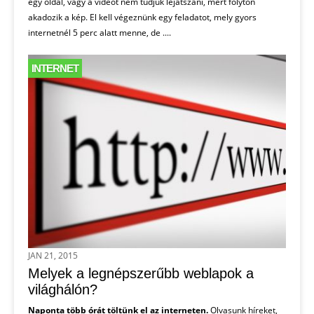
egy oldal, vagy a videót nem tudjuk lejátszani, mert folyton
akadozik a kép. El kell végeznünk egy feladatot, mely gyors
internetnél 5 perc alatt menne, de ....
INTERNET
JAN 21, 2015
Melyek a legnépszerűbb weblapok a
világhálón?
Naponta több órát töltünk el az interneten.
Olvasunk híreket,