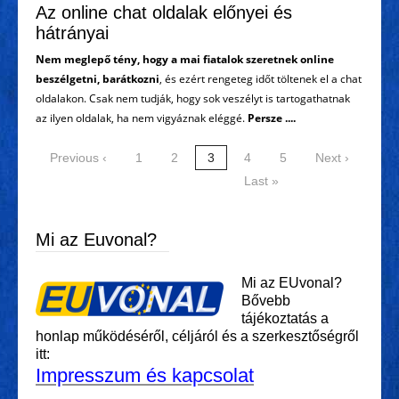
Az online chat oldalak előnyei és
hátrányai
Nem meglepő tény, hogy a mai fiatalok szeretnek online
beszélgetni, barátkozni
, és ezért rengeteg időt töltenek el a chat
oldalakon. Csak nem tudják, hogy sok veszélyt is tartogathatnak
az ilyen oldalak, ha nem vigyáznak eléggé.
Persze ....
Previous ‹
1
2
3
4
5
Next ›
Last »
Mi az Euvonal?
Mi az EUvonal?
Bővebb
tájékoztatás a
honlap működéséről, céljáról és a szerkesztőségről
itt:
Impresszum és kapcsolat