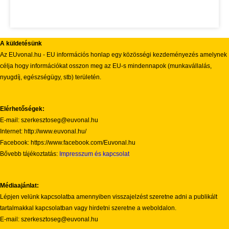
A küldetésünk
Az EUvonal.hu - EU információs honlap egy közösségi kezdeményezés amelynek
célja hogy információkat osszon meg az EU-s mindennapok (munkavállalás,
nyugdíj, egészségügy, stb) területén.
Elérhetőségek:
E-mail: szerkesztoseg@euvonal.hu
Internet: http://www.euvonal.hu/
Facebook: https://www.facebook.com/Euvonal.hu
Bővebb tájékoztatás:
Impresszum és kapcsolat
Médiaajánlat:
Lépjen velünk kapcsolatba amennyiben visszajelzést szeretne adni a publikált
tartalmakkal kapcsolatban vagy hirdetni szeretne a weboldalon.
E-mail: szerkesztoseg@euvonal.hu